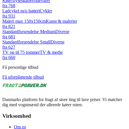
Køle/fryseskab
Hvidevarer
fra
768
Ladcykel m/u batteri
Cykler
fra
931
Maleri max 150x150cm
Kunst & malerier
fra
821
Standardforsendelse Medium
Diverse
fra
681
Standardforsendelse Small
Diverse
fra
627
TV op til 75 tommer
TV & medie
fra
660
Få personlige tilbud
Få uforpligtende tilbud
Danmarks platform for fragt af store ting til lave priser. Vi matcher
dig med vognmænd der allerede kører ruten.
Virksomhed
Om os