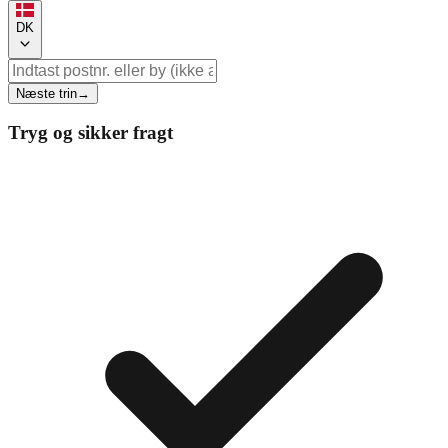
DK
Næste trin
→
Tryg og sikker fragt