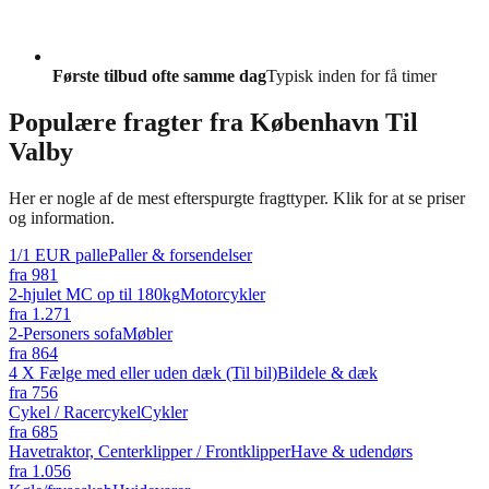
Første tilbud ofte samme dag
Typisk inden for få timer
Populære fragter fra
København Til
Valby
Her er nogle af de mest efterspurgte fragttyper. Klik for at se priser
og information.
1/1 EUR palle
Paller & forsendelser
fra
981
2-hjulet MC op til 180kg
Motorcykler
fra
1.271
2-Personers sofa
Møbler
fra
864
4 X Fælge med eller uden dæk (Til bil)
Bildele & dæk
fra
756
Cykel / Racercykel
Cykler
fra
685
Havetraktor, Centerklipper / Frontklipper
Have & udendørs
fra
1.056