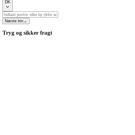
DK
Næste trin
→
Tryg og sikker fragt