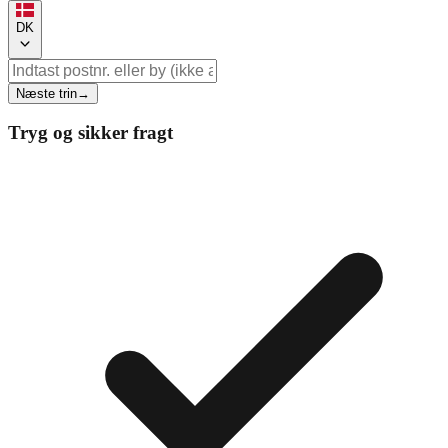
DK
Næste trin
→
Tryg og sikker fragt