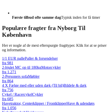
Første tilbud ofte samme dag
Typisk inden for få timer
Populære fragter fra
Nyborg Til
København
Her er nogle af de mest efterspurgte fragttyper. Klik for at se priser
og information.
1/1 EUR palle
Paller & forsendelser
fra
981
2-hjulet MC op til 180kg
Motorcykler
fra
1.271
2-Personers sofa
Møbler
fra
864
4 X Fælge med eller uden dæk (Til bil)
Bildele & dæk
fra
756
Cykel / Racercykel
Cykler
fra
685
Havetraktor, Centerklipper / Frontklipper
Have & udendørs
fra
1.056