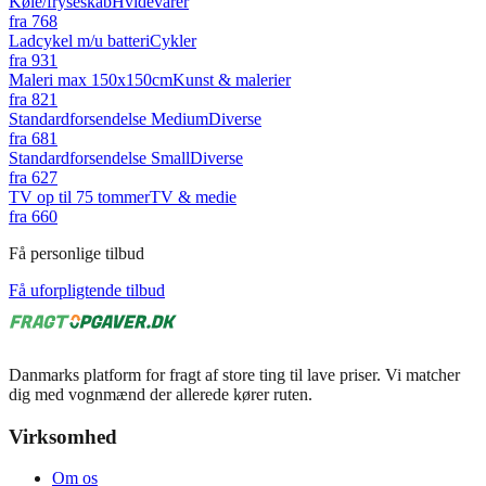
Køle/fryseskab
Hvidevarer
fra
768
Ladcykel m/u batteri
Cykler
fra
931
Maleri max 150x150cm
Kunst & malerier
fra
821
Standardforsendelse Medium
Diverse
fra
681
Standardforsendelse Small
Diverse
fra
627
TV op til 75 tommer
TV & medie
fra
660
Få personlige tilbud
Få uforpligtende tilbud
Danmarks platform for fragt af store ting til lave priser. Vi matcher
dig med vognmænd der allerede kører ruten.
Virksomhed
Om os