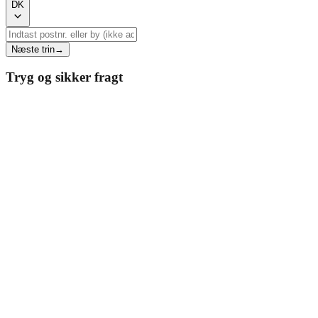
DK
Næste trin
→
Tryg og sikker fragt