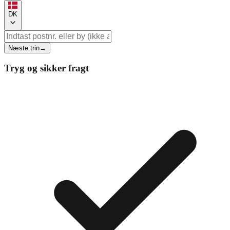
DK
Næste trin
→
Tryg og sikker fragt