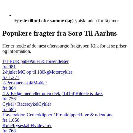
Første tilbud ofte samme dag
Typisk inden for få timer
Populære fragter fra
Sorø Til Aarhus
Her er nogle af de mest efterspurgte fragttyper. Klik for at se priser
og information.
1/1 EUR palle
Paller & forsendelser
fra
981
2-hjulet MC op til 180kg
Motorcykler
fra
1.271
2-Personers sofa
Møbler
fra
864
4 X Fælge med eller uden dæk (Til bil)
Bildele & dæk
fra
756
Cykel / Racercykel
Cykler
fra
685
Havetraktor, Centerklipper / Frontklipper
Have & udendørs
fra
1.056
Køle/fryseskab
Hvidevarer
fra
768