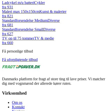
Ladcykel m/u batteri
Cykler
fra
931
Maleri max 150x150cm
Kunst & malerier
fra
821
Standardforsendelse Medium
Diverse
fra
681
Standardforsendelse Small
Diverse
fra
627
TV op til 75 tommer
TV & medie
fra
660
Få personlige tilbud
Få uforpligtende tilbud
Danmarks platform for fragt af store ting til lave priser. Vi matcher
dig med vognmænd der allerede kører ruten.
Virksomhed
Om os
Kontakt