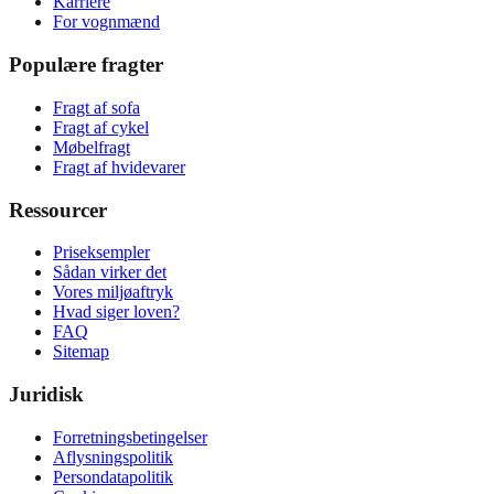
Karriere
For vognmænd
Populære fragter
Fragt af sofa
Fragt af cykel
Møbelfragt
Fragt af hvidevarer
Ressourcer
Priseksempler
Sådan virker det
Vores miljøaftryk
Hvad siger loven?
FAQ
Sitemap
Juridisk
Forretningsbetingelser
Aflysningspolitik
Persondatapolitik