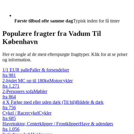
Første tilbud ofte samme dag
Typisk inden for få timer
Populære fragter fra
Vadum Til
København
Her er nogle af de mest efterspurgte fragttyper. Klik for at se priser
og information.
1/1 EUR palle
Paller & forsendelser
fra
981
2-hjulet MC op til 180kg
Motorcykler
fra
1.271
2-Personers sofa
Møbler
fra
864
4 X Fælge med eller uden dæk (Til bil)
Bildele & dæk
fra
756
Cykel / Racercykel
Cykler
fra
685
Havetraktor, Centerklipper / Frontklipper
Have & udendørs
fra
1.056