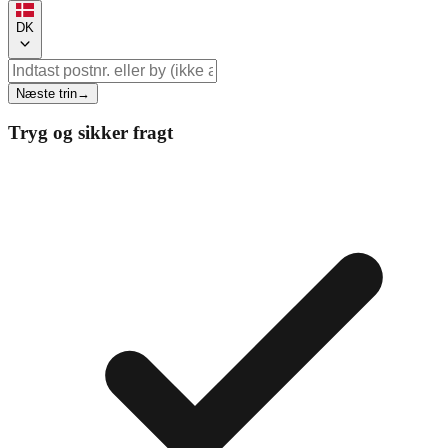
DK
Næste trin
→
Tryg og sikker fragt