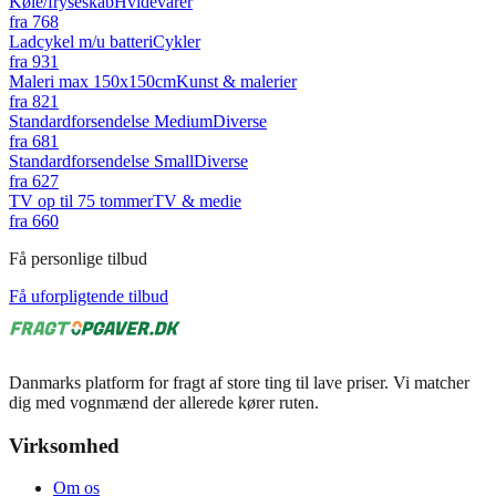
Køle/fryseskab
Hvidevarer
fra
768
Ladcykel m/u batteri
Cykler
fra
931
Maleri max 150x150cm
Kunst & malerier
fra
821
Standardforsendelse Medium
Diverse
fra
681
Standardforsendelse Small
Diverse
fra
627
TV op til 75 tommer
TV & medie
fra
660
Få personlige tilbud
Få uforpligtende tilbud
Danmarks platform for fragt af store ting til lave priser. Vi matcher
dig med vognmænd der allerede kører ruten.
Virksomhed
Om os