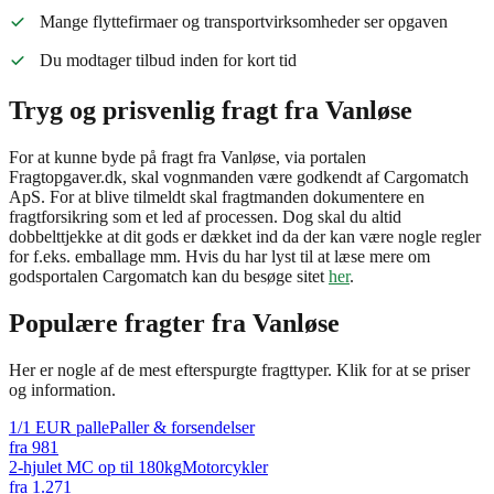
Mange flyttefirmaer og transportvirksomheder ser opgaven
Du modtager tilbud inden for kort tid
Tryg og prisvenlig fragt fra Vanløse
For at kunne byde på fragt fra Vanløse, via portalen
Fragtopgaver.dk, skal vognmanden være godkendt af Cargomatch
ApS. For at blive tilmeldt skal fragtmanden dokumentere en
fragtforsikring som et led af processen. Dog skal du altid
dobbelttjekke at dit gods er dækket ind da der kan være nogle regler
for f.eks. emballage mm. Hvis du har lyst til at læse mere om
godsportalen Cargomatch kan du besøge sitet
her
.
Populære fragter fra
Vanløse
Her er nogle af de mest efterspurgte fragttyper. Klik for at se priser
og information.
1/1 EUR palle
Paller & forsendelser
fra
981
2-hjulet MC op til 180kg
Motorcykler
fra
1.271