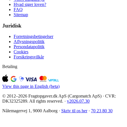
Hvad siger loven?
FAQ
Sitemap
Juridisk
Forretningsbetingelser
Aflysningspolitik
Persondatapolitik
Cookies
Forsikringsvilkår
Betaling
View this page in English (beta)
© 2012–2026 Fragtopgaver.dk ApS (Cargomatch ApS) · CVR:
DK32325289. All rights reserved.
·
v
2026.07.30
Nålemagervej 1, 9000 Aalborg ·
Skriv til os her
·
70 23 80 30