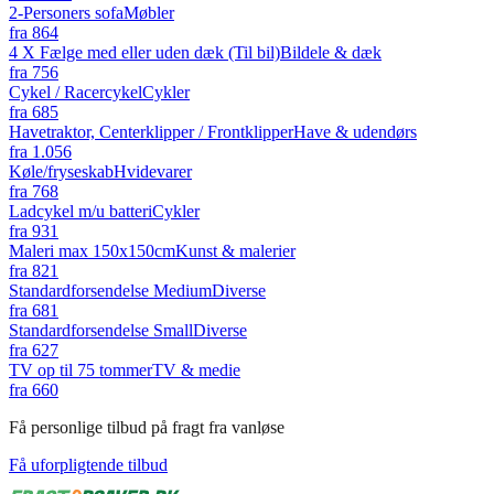
2-Personers sofa
Møbler
fra
864
4 X Fælge med eller uden dæk (Til bil)
Bildele & dæk
fra
756
Cykel / Racercykel
Cykler
fra
685
Havetraktor, Centerklipper / Frontklipper
Have & udendørs
fra
1.056
Køle/fryseskab
Hvidevarer
fra
768
Ladcykel m/u batteri
Cykler
fra
931
Maleri max 150x150cm
Kunst & malerier
fra
821
Standardforsendelse Medium
Diverse
fra
681
Standardforsendelse Small
Diverse
fra
627
TV op til 75 tommer
TV & medie
fra
660
Få personlige tilbud på fragt fra vanløse
Få uforpligtende tilbud