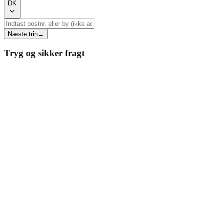
DK
Næste trin
→
Tryg og sikker fragt