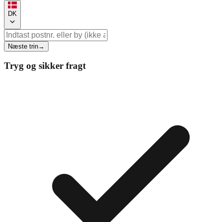
DK
Næste trin
→
Tryg og sikker fragt