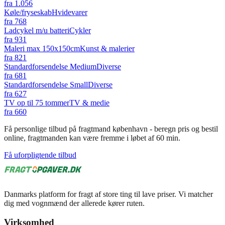
fra
1.056
Køle/fryseskab
Hvidevarer
fra
768
Ladcykel m/u batteri
Cykler
fra
931
Maleri max 150x150cm
Kunst & malerier
fra
821
Standardforsendelse Medium
Diverse
fra
681
Standardforsendelse Small
Diverse
fra
627
TV op til 75 tommer
TV & medie
fra
660
Få personlige tilbud på fragtmand københavn - beregn pris og bestil
online, fragtmanden kan være fremme i løbet af 60 min.
Få uforpligtende tilbud
Danmarks platform for fragt af store ting til lave priser. Vi matcher
dig med vognmænd der allerede kører ruten.
Virksomhed