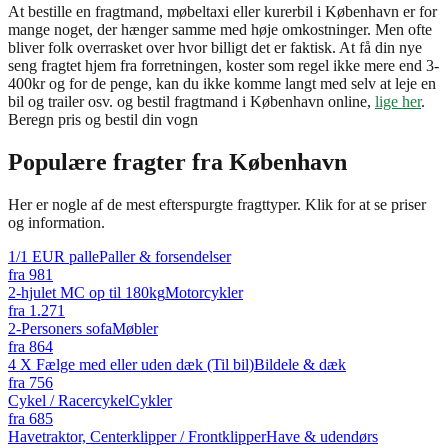
At bestille en fragtmand, møbeltaxi eller kurerbil i København er for
mange noget, der hænger samme med høje omkostninger. Men ofte
bliver folk overrasket over hvor billigt det er faktisk. At få din nye
seng fragtet hjem fra forretningen, koster som regel ikke mere end 3-
400kr og for de penge, kan du ikke komme langt med selv at leje en
bil og trailer osv. og bestil fragtmand i København online,
lige her
.
Beregn pris og bestil din vogn
Populære fragter fra
København
Her er nogle af de mest efterspurgte fragttyper. Klik for at se priser
og information.
1/1 EUR palle
Paller & forsendelser
fra
981
2-hjulet MC op til 180kg
Motorcykler
fra
1.271
2-Personers sofa
Møbler
fra
864
4 X Fælge med eller uden dæk (Til bil)
Bildele & dæk
fra
756
Cykel / Racercykel
Cykler
fra
685
Havetraktor, Centerklipper / Frontklipper
Have & udendørs