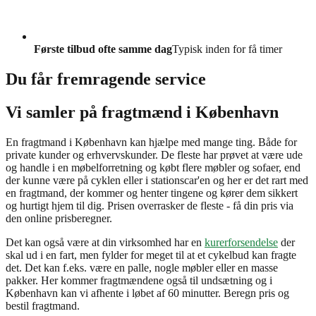
Første tilbud ofte samme dag
Typisk inden for få timer
Du får fremragende service
Vi samler på fragtmænd i København
En fragtmand i København kan hjælpe med mange ting. Både for
private kunder og erhvervskunder. De fleste har prøvet at være ude
og handle i en møbelforretning og købt flere møbler og sofaer, end
der kunne være på cyklen eller i stationscar'en og her er det rart med
en fragtmand, der kommer og henter tingene og kører dem sikkert
og hurtigt hjem til dig. Prisen overrasker de fleste - få din pris via
den online prisberegner.
Det kan også være at din virksomhed har en
kurerforsendelse
der
skal ud i en fart, men fylder for meget til at et cykelbud kan fragte
det. Det kan f.eks. være en palle, nogle møbler eller en masse
pakker. Her kommer fragtmændene også til undsætning og i
København kan vi afhente i løbet af 60 minutter. Beregn pris og
bestil fragtmand.