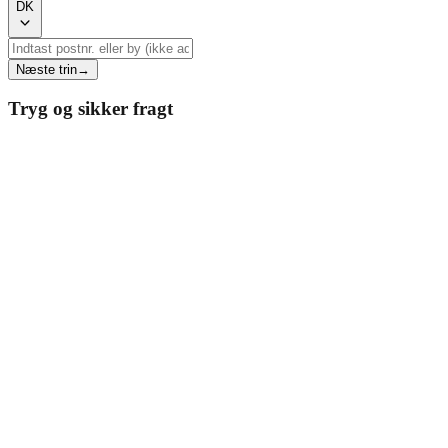
DK
Næste trin
→
Tryg og sikker fragt