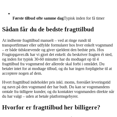
Første tilbud ofte samme dag
Typisk inden for få timer
Sådan får du de bedste fragttilbud
At indhente fragttilbud manuelt – ved at ringe rundt til
transportfirmaer eller udfylde formularer hos hver enkelt vognmand
– er både tidskrævende og giver sjældent den bedste pris. Hos
Fragtopgaver.dk har vi gjort det enkelt: du beskriver fragten ét sted,
og inden for typisk 30-60 minutter har du modtaget op til 4
fragttilbud fra vognmænd der allerede skal forbi i området. Du
betaler intet for at modtage tilbud, og du har ingen forpligtelse til at
acceptere nogen af dem.
Hvert fragttilbud indeholder pris inkl. moms, foreslået leveringstid
og navn på den vognmand der har budt. Du kan se vognmandens
omtale fra tidligere kunder, og du kontakter vognmanden direkte når
du har valgt – uden at betale platformsgebyrer.
Hvorfor er fragttilbud her billigere?