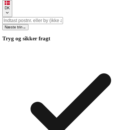
DK
Næste trin
→
Tryg og sikker fragt