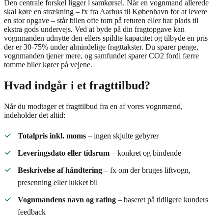
Den centrale forskel ligger i samkørsel. Når en vognmand allerede
skal køre en strækning – fx fra Aarhus til København for at levere
en stor opgave – står bilen ofte tom på returen eller har plads til
ekstra gods undervejs. Ved at byde på din fragtopgave kan
vognmanden udnytte den ellers spildte kapacitet og tilbyde en pris
der er 30-75% under almindelige fragttakster. Du sparer penge,
vognmanden tjener mere, og samfundet sparer CO2 fordi færre
tomme biler kører på vejene.
Hvad indgår i et fragttilbud?
Når du modtager et fragttilbud fra en af vores vognmænd,
indeholder det altid:
Totalpris inkl. moms
– ingen skjulte gebyrer
Leveringsdato eller tidsrum
– konkret og bindende
Beskrivelse af håndtering
– fx om der bruges liftvogn,
presenning eller lukket bil
Vognmandens navn og rating
– baseret på tidligere kunders
feedback