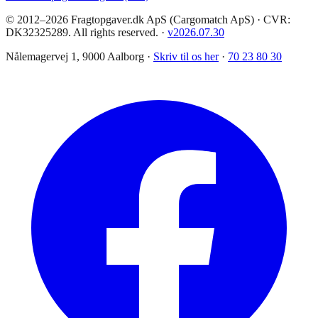
© 2012–2026 Fragtopgaver.dk ApS (Cargomatch ApS) · CVR:
DK32325289. All rights reserved.
·
v
2026.07.30
Nålemagervej 1, 9000 Aalborg ·
Skriv til os her
·
70 23 80 30