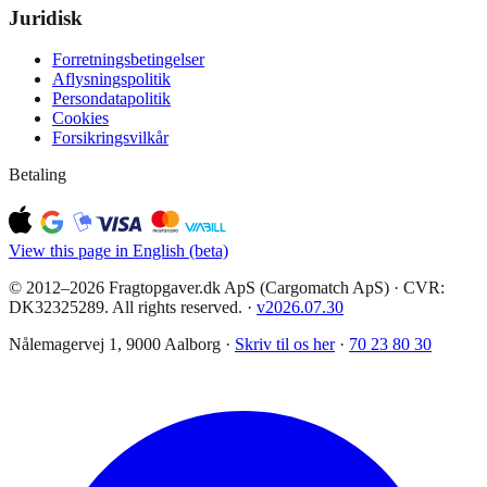
Juridisk
Forretningsbetingelser
Aflysningspolitik
Persondatapolitik
Cookies
Forsikringsvilkår
Betaling
View this page in English (beta)
© 2012–2026 Fragtopgaver.dk ApS (Cargomatch ApS) · CVR:
DK32325289. All rights reserved.
·
v
2026.07.30
Nålemagervej 1, 9000 Aalborg ·
Skriv til os her
·
70 23 80 30