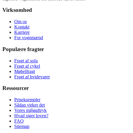
Virksomhed
Om os
Kontakt
Karriere
For vognmænd
Populære fragter
Fragt af sofa
Fragt af cykel
Møbelfragt
Fragt af hvidevarer
Ressourcer
Priseksempler
Sådan virker det
Vores miljøaftryk
Hvad siger loven?
FAQ
Sitemap