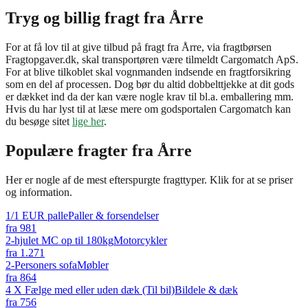
Tryg og billig fragt fra Årre
For at få lov til at give tilbud på fragt fra Årre, via fragtbørsen
Fragtopgaver.dk, skal transportøren være tilmeldt Cargomatch ApS.
For at blive tilkoblet skal vognmanden indsende en fragtforsikring
som en del af processen. Dog bør du altid dobbelttjekke at dit gods
er dækket ind da der kan være nogle krav til bl.a. emballering mm.
Hvis du har lyst til at læse mere om godsportalen Cargomatch kan
du besøge sitet
lige her
.
Populære fragter fra
Årre
Her er nogle af de mest efterspurgte fragttyper. Klik for at se priser
og information.
1/1 EUR palle
Paller & forsendelser
fra
981
2-hjulet MC op til 180kg
Motorcykler
fra
1.271
2-Personers sofa
Møbler
fra
864
4 X Fælge med eller uden dæk (Til bil)
Bildele & dæk
fra
756