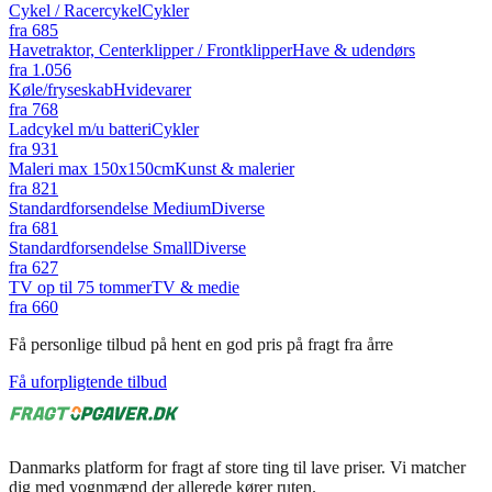
Cykel / Racercykel
Cykler
fra
685
Havetraktor, Centerklipper / Frontklipper
Have & udendørs
fra
1.056
Køle/fryseskab
Hvidevarer
fra
768
Ladcykel m/u batteri
Cykler
fra
931
Maleri max 150x150cm
Kunst & malerier
fra
821
Standardforsendelse Medium
Diverse
fra
681
Standardforsendelse Small
Diverse
fra
627
TV op til 75 tommer
TV & medie
fra
660
Få personlige tilbud på hent en god pris på fragt fra årre
Få uforpligtende tilbud
Danmarks platform for fragt af store ting til lave priser. Vi matcher
dig med vognmænd der allerede kører ruten.