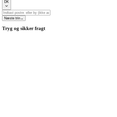
DK
Næste trin
→
Tryg og sikker fragt