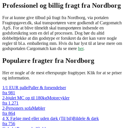
Professionel og billig fragt fra Nordborg
For at kunne give tilbud på fragt fra Nordborg, via portalen
Fragtopgaver.dk, skal transportøren være godkendt af Cargomatch
ApS. For at blive tilmeldt skal transportøren indsende en
godsforsikring som en del af processen. Dog bør du altid
dobbelttjekke at din godstype er forsikret da der kan være nogle
regler til bl.a. emballering mm. Hvis du har lyst til at læse mere om
godsportalen Cargomatch kan du se mere
her
.
Populære fragter fra
Nordborg
Her er nogle af de mest efterspurgte fragttyper. Klik for at se priser
og information.
1/1 EUR palle
Paller & forsendelser
fra
981
2-hjulet MC op til 180kg
Motorcykler
fra
1.271
2-Personers sofa
Møbler
fra
864
4 X Fælge med eller uden dæk (Til bil)
Bildele & dæk
fra
756