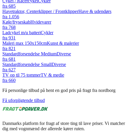
Cykel / Racercykel
Cykler
fra
685
Havetraktor, Centerklipper / Frontklipper
Have & udendørs
fra
1.056
Køle/fryseskab
Hvidevarer
fra
768
Ladcykel m/u batteri
Cykler
fra
931
Maleri max 150x150cm
Kunst & malerier
fra
821
Standardforsendelse Medium
Diverse
fra
681
Standardforsendelse Small
Diverse
fra
627
TV op til 75 tommer
TV & medie
fra
660
Få personlige tilbud på hent en god pris på fragt fra nordborg
Få uforpligtende tilbud
Danmarks platform for fragt af store ting til lave priser. Vi matcher
dig med vognmænd der allerede kører ruten.