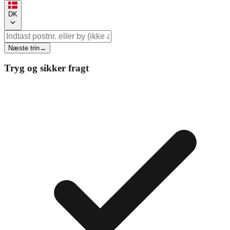
DK
Næste trin
→
Tryg og sikker fragt