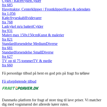
Cykel / Racercykel
Cykler
fra
685
Havetraktor, Centerklipper / Frontklipper
Have & udendørs
fra
1.056
Køle/fryseskab
Hvidevarer
fra
768
Ladcykel m/u batteri
Cykler
fra
931
Maleri max 150x150cm
Kunst & malerier
fra
821
Standardforsendelse Medium
Diverse
fra
681
Standardforsendelse Small
Diverse
fra
627
TV op til 75 tommer
TV & medie
fra
660
Få personlige tilbud på hent en god pris på fragt fra tølløse
Få uforpligtende tilbud
Danmarks platform for fragt af store ting til lave priser. Vi matcher
dig med vognmænd der allerede kører ruten.