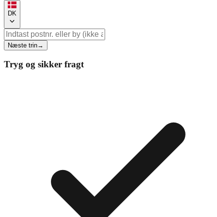
DK
Næste trin
→
Tryg og sikker fragt