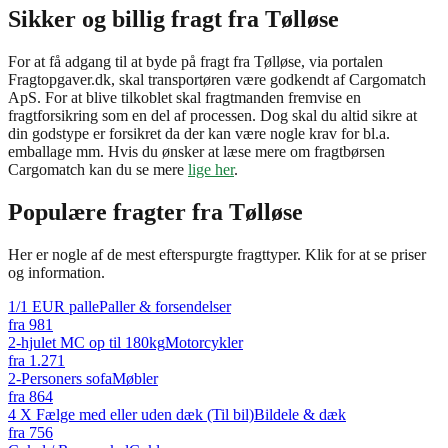
Sikker og billig fragt fra Tølløse
For at få adgang til at byde på fragt fra Tølløse, via portalen
Fragtopgaver.dk, skal transportøren være godkendt af Cargomatch
ApS. For at blive tilkoblet skal fragtmanden fremvise en
fragtforsikring som en del af processen. Dog skal du altid sikre at
din godstype er forsikret da der kan være nogle krav for bl.a.
emballage mm. Hvis du ønsker at læse mere om fragtbørsen
Cargomatch kan du se mere
lige her
.
Populære fragter fra
Tølløse
Her er nogle af de mest efterspurgte fragttyper. Klik for at se priser
og information.
1/1 EUR palle
Paller & forsendelser
fra
981
2-hjulet MC op til 180kg
Motorcykler
fra
1.271
2-Personers sofa
Møbler
fra
864
4 X Fælge med eller uden dæk (Til bil)
Bildele & dæk
fra
756