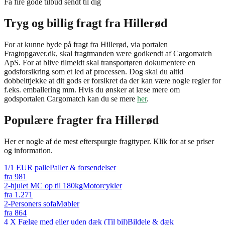
Få fire gode tilbud sendt til dig
Tryg og billig fragt fra Hillerød
For at kunne byde på fragt fra Hillerød, via portalen
Fragtopgaver.dk, skal fragtmanden være godkendt af Cargomatch
ApS. For at blive tilmeldt skal transportøren dokumentere en
godsforsikring som et led af processen. Dog skal du altid
dobbelttjekke at dit gods er forsikret da der kan være nogle regler for
f.eks. emballering mm. Hvis du ønsker at læse mere om
godsportalen Cargomatch kan du se mere
her
.
Populære fragter fra
Hillerød
Her er nogle af de mest efterspurgte fragttyper. Klik for at se priser
og information.
1/1 EUR palle
Paller & forsendelser
fra
981
2-hjulet MC op til 180kg
Motorcykler
fra
1.271
2-Personers sofa
Møbler
fra
864
4 X Fælge med eller uden dæk (Til bil)
Bildele & dæk