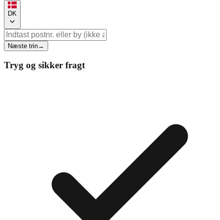
DK
Næste trin
→
Tryg og sikker fragt