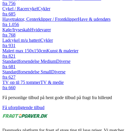
fra
756
Cykel / Racercykel
Cykler
fra
685
Havetraktor, Centerklipper / Frontklipper
Have & udendørs
fra
1.056
Køle/fryseskab
Hvidevarer
fra
768
Ladcykel m/u batteri
Cykler
fra
931
Maleri max 150x150cm
Kunst & malerier
fra
821
Standardforsendelse Medium
Diverse
fra
681
Standardforsendelse Small
Diverse
fra
627
TV op til 75 tommer
TV & medie
fra
660
Få personlige tilbud på hent gode tilbud på fragt fra hillerød
Få uforpligtende tilbud
Danmarks platform for fragt af store ting til lave priser. Vi matcher