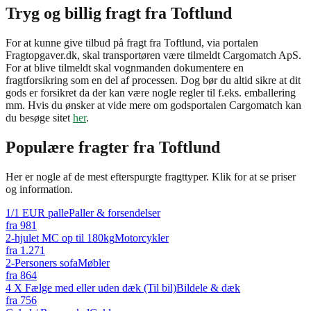
Tryg og billig fragt fra Toftlund
For at kunne give tilbud på fragt fra Toftlund, via portalen
Fragtopgaver.dk, skal transportøren være tilmeldt Cargomatch ApS.
For at blive tilmeldt skal vognmanden dokumentere en
fragtforsikring som en del af processen. Dog bør du altid sikre at dit
gods er forsikret da der kan være nogle regler til f.eks. emballering
mm. Hvis du ønsker at vide mere om godsportalen Cargomatch kan
du besøge sitet
her
.
Populære fragter fra
Toftlund
Her er nogle af de mest efterspurgte fragttyper. Klik for at se priser
og information.
1/1 EUR palle
Paller & forsendelser
fra
981
2-hjulet MC op til 180kg
Motorcykler
fra
1.271
2-Personers sofa
Møbler
fra
864
4 X Fælge med eller uden dæk (Til bil)
Bildele & dæk
fra
756