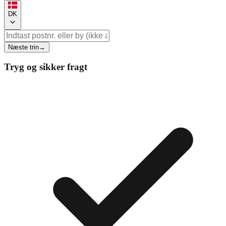
DK
Næste trin
→
Tryg og sikker fragt