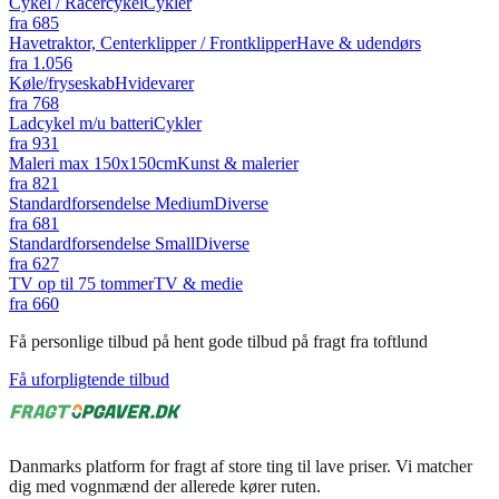
Cykel / Racercykel
Cykler
fra
685
Havetraktor, Centerklipper / Frontklipper
Have & udendørs
fra
1.056
Køle/fryseskab
Hvidevarer
fra
768
Ladcykel m/u batteri
Cykler
fra
931
Maleri max 150x150cm
Kunst & malerier
fra
821
Standardforsendelse Medium
Diverse
fra
681
Standardforsendelse Small
Diverse
fra
627
TV op til 75 tommer
TV & medie
fra
660
Få personlige tilbud på hent gode tilbud på fragt fra toftlund
Få uforpligtende tilbud
Danmarks platform for fragt af store ting til lave priser. Vi matcher
dig med vognmænd der allerede kører ruten.