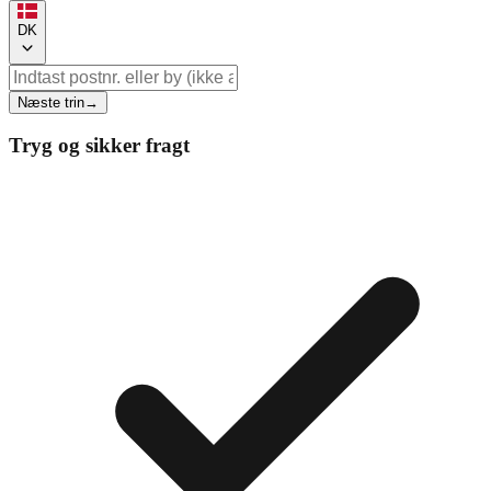
DK
Næste trin
→
Tryg og sikker fragt