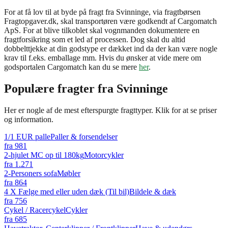
For at få lov til at byde på fragt fra Svinninge, via fragtbørsen
Fragtopgaver.dk, skal transportøren være godkendt af Cargomatch
ApS. For at blive tilkoblet skal vognmanden dokumentere en
fragtforsikring som et led af processen. Dog skal du altid
dobbelttjekke at din godstype er dækket ind da der kan være nogle
krav til f.eks. emballage mm. Hvis du ønsker at vide mere om
godsportalen Cargomatch kan du se mere
her
.
Populære fragter fra
Svinninge
Her er nogle af de mest efterspurgte fragttyper. Klik for at se priser
og information.
1/1 EUR palle
Paller & forsendelser
fra
981
2-hjulet MC op til 180kg
Motorcykler
fra
1.271
2-Personers sofa
Møbler
fra
864
4 X Fælge med eller uden dæk (Til bil)
Bildele & dæk
fra
756
Cykel / Racercykel
Cykler
fra
685