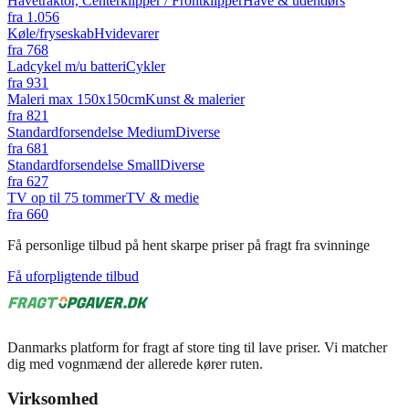
Havetraktor, Centerklipper / Frontklipper
Have & udendørs
fra
1.056
Køle/fryseskab
Hvidevarer
fra
768
Ladcykel m/u batteri
Cykler
fra
931
Maleri max 150x150cm
Kunst & malerier
fra
821
Standardforsendelse Medium
Diverse
fra
681
Standardforsendelse Small
Diverse
fra
627
TV op til 75 tommer
TV & medie
fra
660
Få personlige tilbud på hent skarpe priser på fragt fra svinninge
Få uforpligtende tilbud
Danmarks platform for fragt af store ting til lave priser. Vi matcher
dig med vognmænd der allerede kører ruten.
Virksomhed