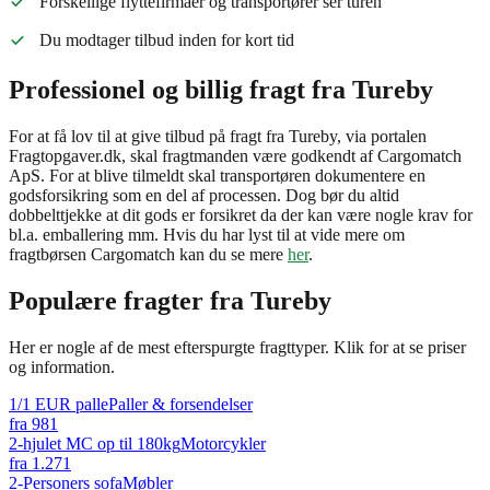
Forskellige flyttefirmaer og transportører ser turen
Du modtager tilbud inden for kort tid
Professionel og billig fragt fra Tureby
For at få lov til at give tilbud på fragt fra Tureby, via portalen
Fragtopgaver.dk, skal fragtmanden være godkendt af Cargomatch
ApS. For at blive tilmeldt skal transportøren dokumentere en
godsforsikring som en del af processen. Dog bør du altid
dobbelttjekke at dit gods er forsikret da der kan være nogle krav for
bl.a. emballering mm. Hvis du har lyst til at vide mere om
fragtbørsen Cargomatch kan du se mere
her
.
Populære fragter fra
Tureby
Her er nogle af de mest efterspurgte fragttyper. Klik for at se priser
og information.
1/1 EUR palle
Paller & forsendelser
fra
981
2-hjulet MC op til 180kg
Motorcykler
fra
1.271
2-Personers sofa
Møbler