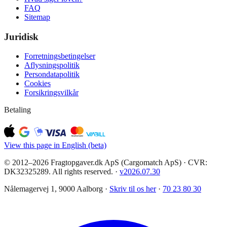
FAQ
Sitemap
Juridisk
Forretningsbetingelser
Aflysningspolitik
Persondatapolitik
Cookies
Forsikringsvilkår
Betaling
View this page in English (beta)
© 2012–2026 Fragtopgaver.dk ApS (Cargomatch ApS) · CVR:
DK32325289. All rights reserved.
·
v
2026.07.30
Nålemagervej 1, 9000 Aalborg ·
Skriv til os her
·
70 23 80 30