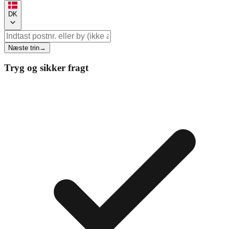
DK
Næste trin
→
Tryg og sikker fragt