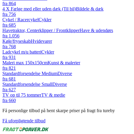
fra
864
4 X Fælge med eller uden dæk (Til bil)
Bildele & dæk
fra
756
Cykel / Racercykel
Cykler
fra
685
Havetraktor, Centerklipper / Frontklipper
Have & udendørs
fra
1.056
Køle/fryseskab
Hvidevarer
fra
768
Ladcykel m/u batteri
Cykler
fra
931
Maleri max 150x150cm
Kunst & malerier
fra
821
Standardforsendelse Medium
Diverse
fra
681
Standardforsendelse Small
Diverse
fra
627
TV op til 75 tommer
TV & medie
fra
660
Få personlige tilbud på hent skarpe priser på fragt fra tureby
Få uforpligtende tilbud