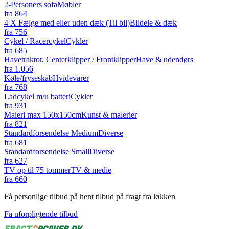
2-Personers sofa
Møbler
fra
864
4 X Fælge med eller uden dæk (Til bil)
Bildele & dæk
fra
756
Cykel / Racercykel
Cykler
fra
685
Havetraktor, Centerklipper / Frontklipper
Have & udendørs
fra
1.056
Køle/fryseskab
Hvidevarer
fra
768
Ladcykel m/u batteri
Cykler
fra
931
Maleri max 150x150cm
Kunst & malerier
fra
821
Standardforsendelse Medium
Diverse
fra
681
Standardforsendelse Small
Diverse
fra
627
TV op til 75 tommer
TV & medie
fra
660
Få personlige tilbud på hent tilbud på fragt fra løkken
Få uforpligtende tilbud