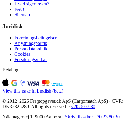
Hvad siger loven?
FAQ
Sitemap
Juridisk
Forretningsbetingelser
Aflysningspolitik
Persondatapolitik
Cookies
Forsikringsvilkår
Betaling
View this page in English (beta)
© 2012–2026 Fragtopgaver.dk ApS (Cargomatch ApS) · CVR:
DK32325289. All rights reserved.
·
v
2026.07.30
Nålemagervej 1, 9000 Aalborg ·
Skriv til os her
·
70 23 80 30