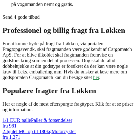
på vognmanden nemt og gratis.
Send 4 gode tilbud
Professionel og billig fragt fra Løkken
For at kunne byde på fragt fra Løkken, via portalen
Fragtopgaver.dk, skal fragtmanden være godkendt af Cargomatch
ApS. For at blive tilkoblet skal fragtmanden fremvise en
godsforsikring som en del af processen. Dog skal du altid
dobbelttjekke at din godstype er forsikret da der kan være nogle
krav til f.eks. emballering mm. Hvis du ønsker at læse mere om
godsportalen Cargomatch kan du besøge sitet
her
.
Populære fragter fra
Løkken
Her er nogle af de mest efterspurgte fragttyper. Klik for at se priser
og information.
1/1 EUR palle
Paller & forsendelser
fra
981
2-hjulet MC op til 180kg
Motorcykler
fra
1.271