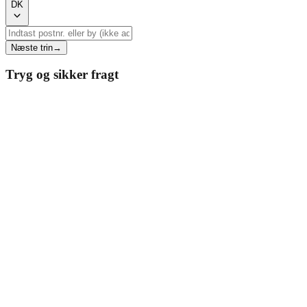
DK
Næste trin
→
Tryg og sikker fragt