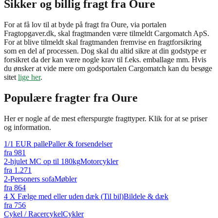
Sikker og billig fragt fra Oure
For at få lov til at byde på fragt fra Oure, via portalen
Fragtopgaver.dk, skal fragtmanden være tilmeldt Cargomatch ApS.
For at blive tilmeldt skal fragtmanden fremvise en fragtforsikring
som en del af processen. Dog skal du altid sikre at din godstype er
forsikret da der kan være nogle krav til f.eks. emballage mm. Hvis
du ønsker at vide mere om godsportalen Cargomatch kan du besøge
sitet
lige her
.
Populære fragter fra
Oure
Her er nogle af de mest efterspurgte fragttyper. Klik for at se priser
og information.
1/1 EUR palle
Paller & forsendelser
fra
981
2-hjulet MC op til 180kg
Motorcykler
fra
1.271
2-Personers sofa
Møbler
fra
864
4 X Fælge med eller uden dæk (Til bil)
Bildele & dæk
fra
756
Cykel / Racercykel
Cykler