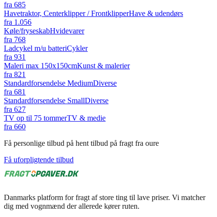
fra
685
Havetraktor, Centerklipper / Frontklipper
Have & udendørs
fra
1.056
Køle/fryseskab
Hvidevarer
fra
768
Ladcykel m/u batteri
Cykler
fra
931
Maleri max 150x150cm
Kunst & malerier
fra
821
Standardforsendelse Medium
Diverse
fra
681
Standardforsendelse Small
Diverse
fra
627
TV op til 75 tommer
TV & medie
fra
660
Få personlige tilbud på hent tilbud på fragt fra oure
Få uforpligtende tilbud
Danmarks platform for fragt af store ting til lave priser. Vi matcher
dig med vognmænd der allerede kører ruten.