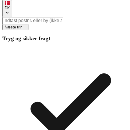
DK
Næste trin
→
Tryg og sikker fragt