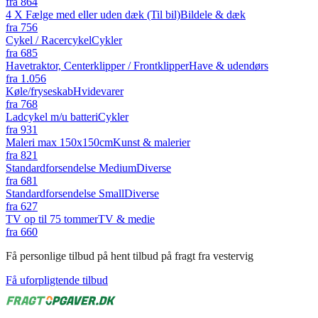
fra
864
4 X Fælge med eller uden dæk (Til bil)
Bildele & dæk
fra
756
Cykel / Racercykel
Cykler
fra
685
Havetraktor, Centerklipper / Frontklipper
Have & udendørs
fra
1.056
Køle/fryseskab
Hvidevarer
fra
768
Ladcykel m/u batteri
Cykler
fra
931
Maleri max 150x150cm
Kunst & malerier
fra
821
Standardforsendelse Medium
Diverse
fra
681
Standardforsendelse Small
Diverse
fra
627
TV op til 75 tommer
TV & medie
fra
660
Få personlige tilbud på hent tilbud på fragt fra vestervig
Få uforpligtende tilbud