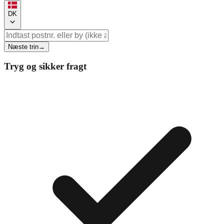
DK
Næste trin
→
Tryg og sikker fragt