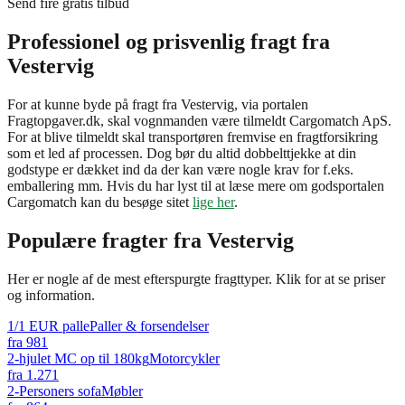
Send fire gratis tilbud
Professionel og prisvenlig fragt fra
Vestervig
For at kunne byde på fragt fra Vestervig, via portalen
Fragtopgaver.dk, skal vognmanden være tilmeldt Cargomatch ApS.
For at blive tilmeldt skal transportøren fremvise en fragtforsikring
som et led af processen. Dog bør du altid dobbelttjekke at din
godstype er dækket ind da der kan være nogle krav for f.eks.
emballering mm. Hvis du har lyst til at læse mere om godsportalen
Cargomatch kan du besøge sitet
lige her
.
Populære fragter fra
Vestervig
Her er nogle af de mest efterspurgte fragttyper. Klik for at se priser
og information.
1/1 EUR palle
Paller & forsendelser
fra
981
2-hjulet MC op til 180kg
Motorcykler
fra
1.271
2-Personers sofa
Møbler