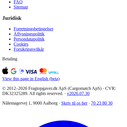
FAQ
Sitemap
Juridisk
Forretningsbetingelser
Aflysningspolitik
Persondatapolitik
Cookies
Forsikringsvilkår
Betaling
View this page in English (beta)
© 2012–2026 Fragtopgaver.dk ApS (Cargomatch ApS) · CVR:
DK32325289. All rights reserved.
·
v
2026.07.30
Nålemagervej 1, 9000 Aalborg ·
Skriv til os her
·
70 23 80 30