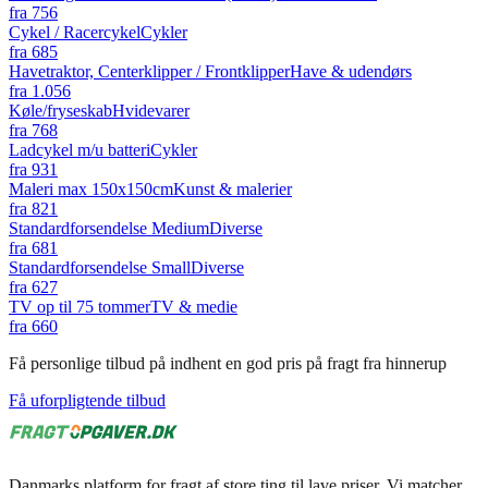
fra
756
Cykel / Racercykel
Cykler
fra
685
Havetraktor, Centerklipper / Frontklipper
Have & udendørs
fra
1.056
Køle/fryseskab
Hvidevarer
fra
768
Ladcykel m/u batteri
Cykler
fra
931
Maleri max 150x150cm
Kunst & malerier
fra
821
Standardforsendelse Medium
Diverse
fra
681
Standardforsendelse Small
Diverse
fra
627
TV op til 75 tommer
TV & medie
fra
660
Få personlige tilbud på indhent en god pris på fragt fra hinnerup
Få uforpligtende tilbud
Danmarks platform for fragt af store ting til lave priser. Vi matcher