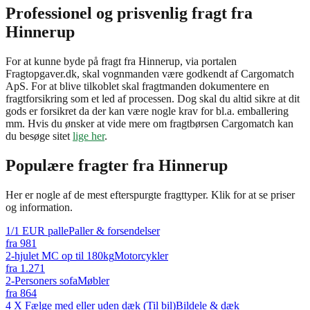
Professionel og prisvenlig fragt fra
Hinnerup
For at kunne byde på fragt fra Hinnerup, via portalen
Fragtopgaver.dk, skal vognmanden være godkendt af Cargomatch
ApS. For at blive tilkoblet skal fragtmanden dokumentere en
fragtforsikring som et led af processen. Dog skal du altid sikre at dit
gods er forsikret da der kan være nogle krav for bl.a. emballering
mm. Hvis du ønsker at vide mere om fragtbørsen Cargomatch kan
du besøge sitet
lige her
.
Populære fragter fra
Hinnerup
Her er nogle af de mest efterspurgte fragttyper. Klik for at se priser
og information.
1/1 EUR palle
Paller & forsendelser
fra
981
2-hjulet MC op til 180kg
Motorcykler
fra
1.271
2-Personers sofa
Møbler
fra
864
4 X Fælge med eller uden dæk (Til bil)
Bildele & dæk