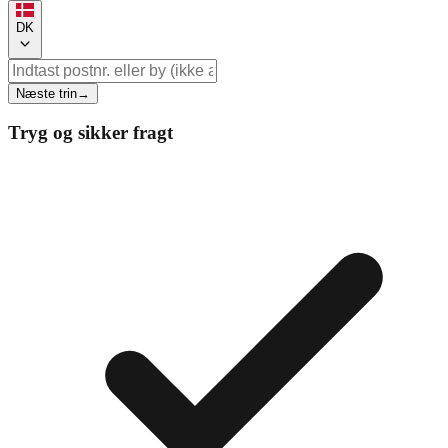
DK
Næste trin
→
Tryg og sikker fragt