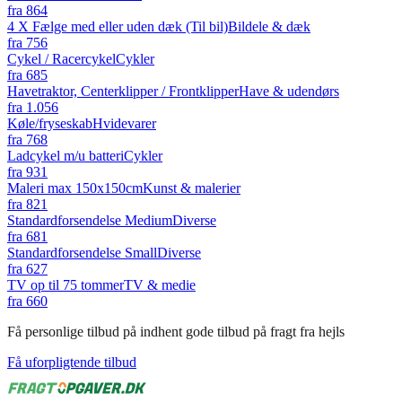
fra
864
4 X Fælge med eller uden dæk (Til bil)
Bildele & dæk
fra
756
Cykel / Racercykel
Cykler
fra
685
Havetraktor, Centerklipper / Frontklipper
Have & udendørs
fra
1.056
Køle/fryseskab
Hvidevarer
fra
768
Ladcykel m/u batteri
Cykler
fra
931
Maleri max 150x150cm
Kunst & malerier
fra
821
Standardforsendelse Medium
Diverse
fra
681
Standardforsendelse Small
Diverse
fra
627
TV op til 75 tommer
TV & medie
fra
660
Få personlige tilbud på indhent gode tilbud på fragt fra hejls
Få uforpligtende tilbud