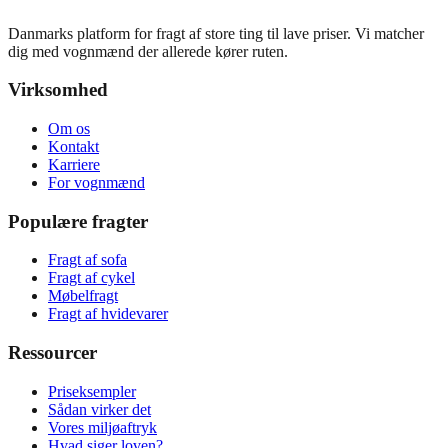
Danmarks platform for fragt af store ting til lave priser. Vi matcher
dig med vognmænd der allerede kører ruten.
Virksomhed
Om os
Kontakt
Karriere
For vognmænd
Populære fragter
Fragt af sofa
Fragt af cykel
Møbelfragt
Fragt af hvidevarer
Ressourcer
Priseksempler
Sådan virker det
Vores miljøaftryk
Hvad siger loven?