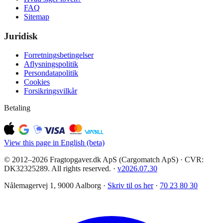
FAQ
Sitemap
Juridisk
Forretningsbetingelser
Aflysningspolitik
Persondatapolitik
Cookies
Forsikringsvilkår
Betaling
View this page in English (beta)
© 2012–2026 Fragtopgaver.dk ApS (Cargomatch ApS) · CVR:
DK32325289. All rights reserved.
·
v
2026.07.30
Nålemagervej 1, 9000 Aalborg ·
Skriv til os her
·
70 23 80 30