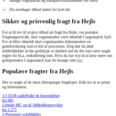
Mange vognmænd og transportvirksomheder ser turen
Du modtager tilbud inden for kort tid
Sikker og prisvenlig fragt fra Hejls
For at få lov til at give tilbud på fragt fra Hejls, via portalen
Fragtopgaver.dk, skal vognmanden være tilmeldt Cargomatch ApS.
For at blive tilmeldt skal vognmanden dokumentere en
godsforsikring som et led af processen. Dog bør du altid
dobbelttjekke at din godstype er dækket ind da der kan være nogle
regler for bl.a. emballering mm. Hvis du har lyst til at læse mere om
godsportalen Cargomatch kan du besøge sitet
her
.
Populære fragter fra
Hejls
Her er nogle af de mest efterspurgte fragttyper. Klik for at se priser
og information.
1/1 EUR palle
Paller & forsendelser
fra
981
2-hjulet MC op til 180kg
Motorcykler
fra
1.271
2-Personers sofa
Møbler