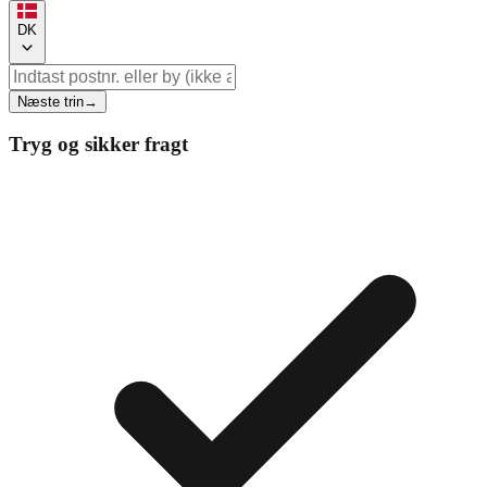
DK
Næste trin
→
Tryg og sikker fragt