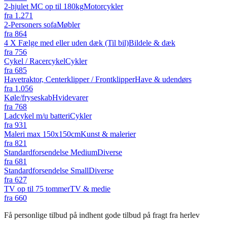
2-hjulet MC op til 180kg
Motorcykler
fra
1.271
2-Personers sofa
Møbler
fra
864
4 X Fælge med eller uden dæk (Til bil)
Bildele & dæk
fra
756
Cykel / Racercykel
Cykler
fra
685
Havetraktor, Centerklipper / Frontklipper
Have & udendørs
fra
1.056
Køle/fryseskab
Hvidevarer
fra
768
Ladcykel m/u batteri
Cykler
fra
931
Maleri max 150x150cm
Kunst & malerier
fra
821
Standardforsendelse Medium
Diverse
fra
681
Standardforsendelse Small
Diverse
fra
627
TV op til 75 tommer
TV & medie
fra
660
Få personlige tilbud på indhent gode tilbud på fragt fra herlev