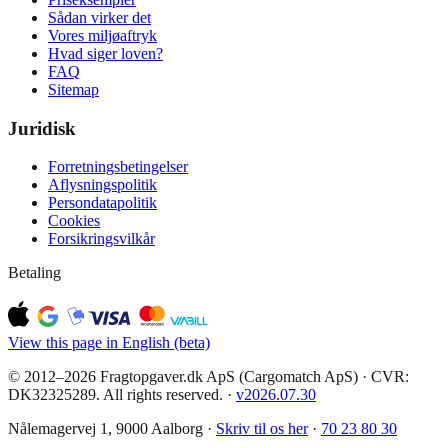
Sådan virker det
Vores miljøaftryk
Hvad siger loven?
FAQ
Sitemap
Juridisk
Forretningsbetingelser
Aflysningspolitik
Persondatapolitik
Cookies
Forsikringsvilkår
Betaling
View this page in English (beta)
© 2012–2026 Fragtopgaver.dk ApS (Cargomatch ApS) · CVR:
DK32325289. All rights reserved.
·
v
2026.07.30
Nålemagervej 1, 9000 Aalborg ·
Skriv til os her
·
70 23 80 30