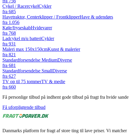
fra
756
Cykel / Racercykel
Cykler
fra
685
Havetraktor, Centerklipper / Frontklipper
Have & udendørs
fra
1.056
Køle/fryseskab
Hvidevarer
fra
768
Ladcykel m/u batteri
Cykler
fra
931
Maleri max 150x150cm
Kunst & malerier
fra
821
Standardforsendelse Medium
Diverse
fra
681
Standardforsendelse Small
Diverse
fra
627
TV op til 75 tommer
TV & medie
fra
660
Få personlige tilbud på indhent gode tilbud på fragt fra hvide sande
Få uforpligtende tilbud
Danmarks platform for fragt af store ting til lave priser. Vi matcher