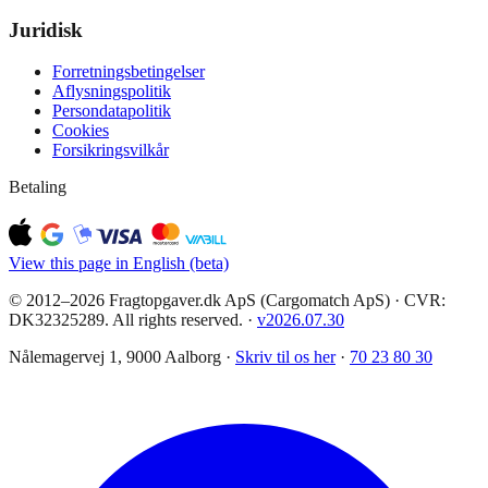
Juridisk
Forretningsbetingelser
Aflysningspolitik
Persondatapolitik
Cookies
Forsikringsvilkår
Betaling
View this page in English (beta)
© 2012–2026 Fragtopgaver.dk ApS (Cargomatch ApS) · CVR:
DK32325289. All rights reserved.
·
v
2026.07.30
Nålemagervej 1, 9000 Aalborg ·
Skriv til os her
·
70 23 80 30