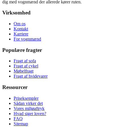
dig med vognmænd der allerede kører ruten.
Virksomhed
Om os
Kontakt
Karriere
For vognmænd
Populære fragter
Fragt af sofa
Fragt af cykel
Møbelfragt
Fragt af hvidevarer
Ressourcer
Priseksempler
Sådan virker det
Vores miljøaftryk
Hvad siger loven?
FAQ
Sitemap