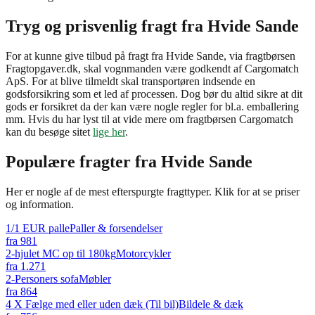
Tryg og prisvenlig fragt fra Hvide Sande
For at kunne give tilbud på fragt fra Hvide Sande, via fragtbørsen
Fragtopgaver.dk, skal vognmanden være godkendt af Cargomatch
ApS. For at blive tilmeldt skal transportøren indsende en
godsforsikring som et led af processen. Dog bør du altid sikre at dit
gods er forsikret da der kan være nogle regler for bl.a. emballering
mm. Hvis du har lyst til at vide mere om fragtbørsen Cargomatch
kan du besøge sitet
lige her
.
Populære fragter fra
Hvide Sande
Her er nogle af de mest efterspurgte fragttyper. Klik for at se priser
og information.
1/1 EUR palle
Paller & forsendelser
fra
981
2-hjulet MC op til 180kg
Motorcykler
fra
1.271
2-Personers sofa
Møbler
fra
864
4 X Fælge med eller uden dæk (Til bil)
Bildele & dæk