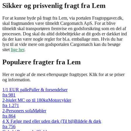
Sikker og prisvenlig fragt fra Lem
For at kunne byde på fragt fra Lem, via portalen Fragtopgaver.dk,
skal fragtmanden være tilmeldt Cargomatch ApS. For at blive
tilmeldt skal transportøren fremvise en godsforsikring som en del af
processen. Dog skal du altid dobbelttjekke at dit gods er dækket ind
da der kan være nogle regler for bl.a. emballage mm. Hvis du har
lyst til at vide mere om godsportalen Cargomatch kan du besøge
sitet
lige her
.
Populære fragter fra
Lem
Her er nogle af de mest efterspurgte fragttyper. Klik for at se priser
og information.
1/1 EUR palle
Paller & forsendelser
fra
981
2-hjulet MC op til 180kg
Motorcykler
fra
1.271
2-Personers sofa
Møbler
fra
864
4 X Fælge med eller uden dæk (Til bil)
Bildele & dæk
fra
756