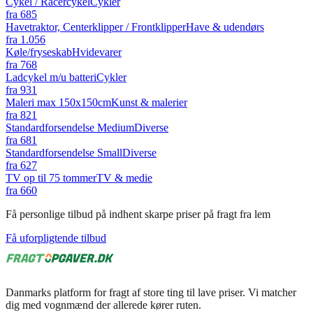
Cykel / Racercykel
Cykler
fra
685
Havetraktor, Centerklipper / Frontklipper
Have & udendørs
fra
1.056
Køle/fryseskab
Hvidevarer
fra
768
Ladcykel m/u batteri
Cykler
fra
931
Maleri max 150x150cm
Kunst & malerier
fra
821
Standardforsendelse Medium
Diverse
fra
681
Standardforsendelse Small
Diverse
fra
627
TV op til 75 tommer
TV & medie
fra
660
Få personlige tilbud på indhent skarpe priser på fragt fra lem
Få uforpligtende tilbud
Danmarks platform for fragt af store ting til lave priser. Vi matcher
dig med vognmænd der allerede kører ruten.