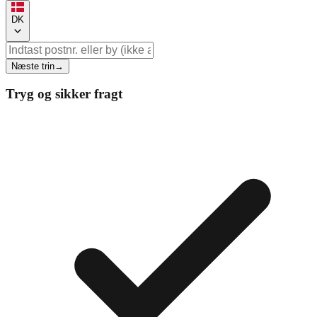
DK
Næste trin
→
Tryg og sikker fragt