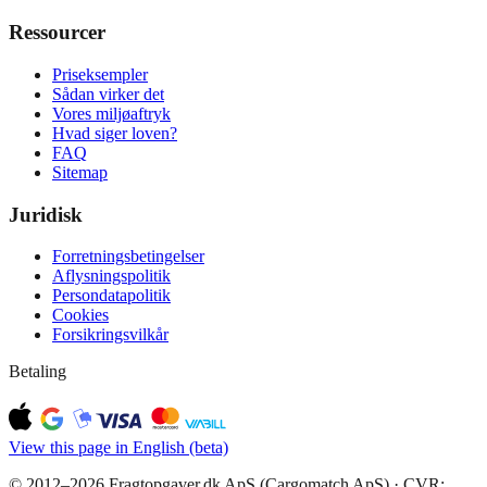
Ressourcer
Priseksempler
Sådan virker det
Vores miljøaftryk
Hvad siger loven?
FAQ
Sitemap
Juridisk
Forretningsbetingelser
Aflysningspolitik
Persondatapolitik
Cookies
Forsikringsvilkår
Betaling
View this page in English (beta)
© 2012–2026 Fragtopgaver.dk ApS (Cargomatch ApS) · CVR: