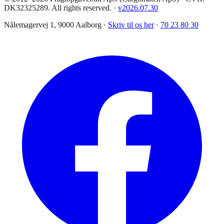
DK32325289. All rights reserved.
·
v
2026.07.30
Nålemagervej 1, 9000 Aalborg ·
Skriv til os her
·
70 23 80 30