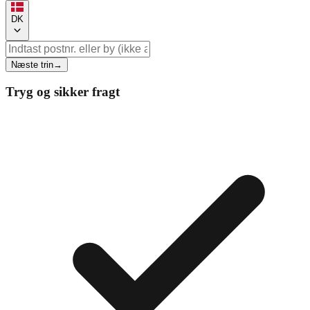
DK
Næste trin
→
Tryg og sikker fragt