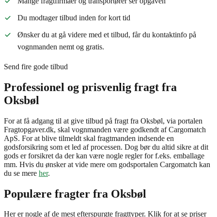
Mange fragtfirmaer og transportører ser opgaven
Du modtager tilbud inden for kort tid
Ønsker du at gå videre med et tilbud, får du kontaktinfo på
vognmanden nemt og gratis.
Send fire gode tilbud
Professionel og prisvenlig fragt fra
Oksbøl
For at få adgang til at give tilbud på fragt fra Oksbøl, via portalen
Fragtopgaver.dk, skal vognmanden være godkendt af Cargomatch
ApS. For at blive tilmeldt skal fragtmanden indsende en
godsforsikring som et led af processen. Dog bør du altid sikre at dit
gods er forsikret da der kan være nogle regler for f.eks. emballage
mm. Hvis du ønsker at vide mere om godsportalen Cargomatch kan
du se mere
her
.
Populære fragter fra
Oksbøl
Her er nogle af de mest efterspurgte fragttyper. Klik for at se priser