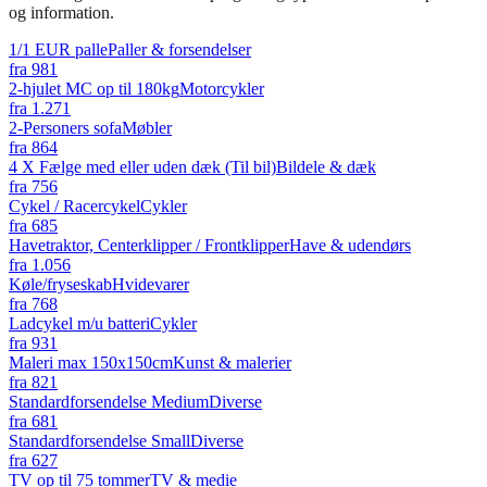
og information.
1/1 EUR palle
Paller & forsendelser
fra
981
2-hjulet MC op til 180kg
Motorcykler
fra
1.271
2-Personers sofa
Møbler
fra
864
4 X Fælge med eller uden dæk (Til bil)
Bildele & dæk
fra
756
Cykel / Racercykel
Cykler
fra
685
Havetraktor, Centerklipper / Frontklipper
Have & udendørs
fra
1.056
Køle/fryseskab
Hvidevarer
fra
768
Ladcykel m/u batteri
Cykler
fra
931
Maleri max 150x150cm
Kunst & malerier
fra
821
Standardforsendelse Medium
Diverse
fra
681
Standardforsendelse Small
Diverse
fra
627
TV op til 75 tommer
TV & medie