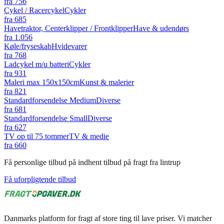
fra
756
Cykel / Racercykel
Cykler
fra
685
Havetraktor, Centerklipper / Frontklipper
Have & udendørs
fra
1.056
Køle/fryseskab
Hvidevarer
fra
768
Ladcykel m/u batteri
Cykler
fra
931
Maleri max 150x150cm
Kunst & malerier
fra
821
Standardforsendelse Medium
Diverse
fra
681
Standardforsendelse Small
Diverse
fra
627
TV op til 75 tommer
TV & medie
fra
660
Få personlige tilbud på indhent tilbud på fragt fra lintrup
Få uforpligtende tilbud
Danmarks platform for fragt af store ting til lave priser. Vi matcher