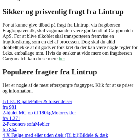
Sikker og prisvenlig fragt fra Lintrup
For at kunne give tilbud på fragt fra Lintrup, via fragtbørsen
Fragtopgaver.dk, skal vognmanden være godkendt af Cargomatch
ApS. For at blive tilkoblet skal transportøren fremvise en
fragtforsikring som en del af processen. Dog skal du altid
dobbelttjekke at dit gods er forsikret da der kan være nogle regler for
f.eks. emballage mm. Hvis du ønsker at vide mere om fragtbørsen
Cargomatch kan du se mere
her
.
Populære fragter fra
Lintrup
Her er nogle af de mest efterspurgte fragttyper. Klik for at se priser
og information.
1/1 EUR palle
Paller & forsendelser
fra
981
2-hjulet MC op til 180kg
Motorcykler
fra
1.271
2-Personers sofa
Møbler
fra
864
4 X Fælge med eller uden dæk (Til bil)
Bildele & dæk