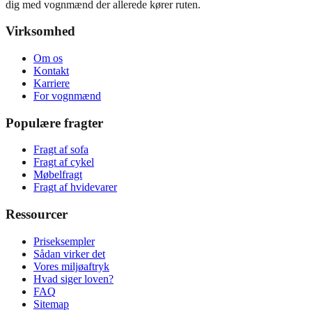
dig med vognmænd der allerede kører ruten.
Virksomhed
Om os
Kontakt
Karriere
For vognmænd
Populære fragter
Fragt af sofa
Fragt af cykel
Møbelfragt
Fragt af hvidevarer
Ressourcer
Priseksempler
Sådan virker det
Vores miljøaftryk
Hvad siger loven?
FAQ
Sitemap