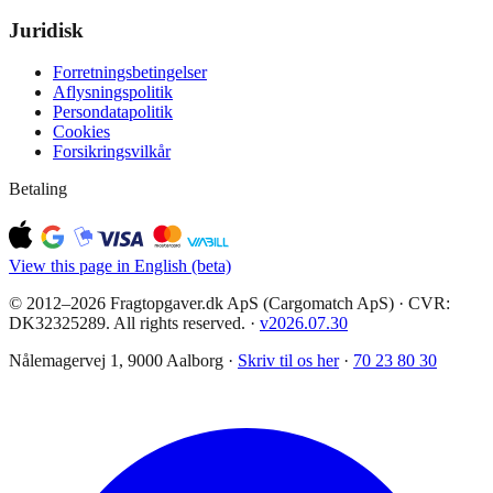
Juridisk
Forretningsbetingelser
Aflysningspolitik
Persondatapolitik
Cookies
Forsikringsvilkår
Betaling
View this page in English (beta)
© 2012–2026 Fragtopgaver.dk ApS (Cargomatch ApS) · CVR:
DK32325289. All rights reserved.
·
v
2026.07.30
Nålemagervej 1, 9000 Aalborg ·
Skriv til os her
·
70 23 80 30