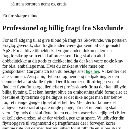
på transportøren nemt og gratis.
Få fire skarpe tilbud
Professionel og billig fragt fra Skovlunde
For at få adgang til at give tilbud på fragt fra Skovlunde, via portalen
Fragtopgaver.dk, skal fragtmanden være godkendt af Cargomatch
ApS. For at blive tilmeldt skal vognmanden dokumentere en
fragtforsikring som et led af processen. Dog skal du altid
dobbelttjekke at dit gods er dækket ind da der kan være nogle krav
for bl.a. emballage mm. Hvis du ønsker at vide mere om
godsportalen Cargomatch kan du besøge sitet
lige her
. Vi kender det
alle sammen. Avispapir, flytterod og uendelig nedpakning er den
nemme del af at skulle flytte. Dertil kommer udfordringen ved at
finde et flyttefirma og allerhelst et professionelt firma der kan tilbyde
billig flytning. Det kan hurtigt blive en omkostningsfuld fornøjelse at
bestille et flyttefirma og heldigvis er det ikke noget man har behov
for, ret mange gange i løbet af et helt liv. Men derfor kunne det
alligevel være rart at spare nogle penge, når det nu endelig skal
være. Og hvis du skal flytte fra en et eller toværelses lejlighed (Eller
et kollegieværelse) så er der virkelig penge at spare. Vi udbyder din
flytteopgave til vognmænd og fragtfirmaer der i forvejen kører
samme rute, og dermed har mulighed for at tilbyde en super skarp