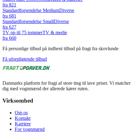
fra
821
Standardforsendelse Medium
Diverse
fra
681
Standardforsendelse Small
Diverse
fra
627
TV op til 75 tommer
TV & medie
fra
660
Få personlige tilbud på indhent tilbud på fragt fra skovlunde
Få uforpligtende tilbud
Danmarks platform for fragt af store ting til lave priser. Vi matcher
dig med vognmænd der allerede kører ruten.
Virksomhed
Om os
Kontakt
Karriere
For vognmænd