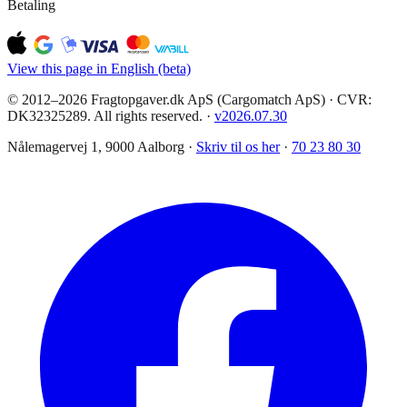
Betaling
View this page in English (beta)
© 2012–2026 Fragtopgaver.dk ApS (Cargomatch ApS) · CVR:
DK32325289. All rights reserved.
·
v
2026.07.30
Nålemagervej 1, 9000 Aalborg ·
Skriv til os her
·
70 23 80 30