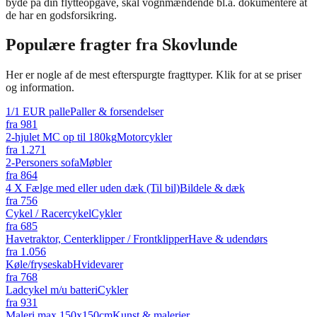
byde på din flytteopgave, skal vognmændende bl.a. dokumentere at
de har en godsforsikring.
Populære fragter fra
Skovlunde
Her er nogle af de mest efterspurgte fragttyper. Klik for at se priser
og information.
1/1 EUR palle
Paller & forsendelser
fra
981
2-hjulet MC op til 180kg
Motorcykler
fra
1.271
2-Personers sofa
Møbler
fra
864
4 X Fælge med eller uden dæk (Til bil)
Bildele & dæk
fra
756
Cykel / Racercykel
Cykler
fra
685
Havetraktor, Centerklipper / Frontklipper
Have & udendørs
fra
1.056
Køle/fryseskab
Hvidevarer
fra
768
Ladcykel m/u batteri
Cykler
fra
931
Maleri max 150x150cm
Kunst & malerier