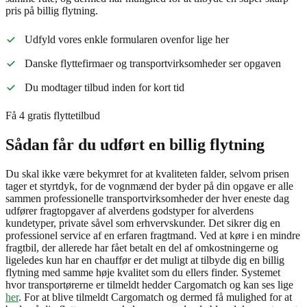
pris på billig flytning.
Udfyld vores enkle formularen ovenfor lige her
Danske flyttefirmaer og transportvirksomheder ser opgaven
Du modtager tilbud inden for kort tid
Få 4 gratis flyttetilbud
Sådan får du udført en billig flytning
Du skal ikke være bekymret for at kvaliteten falder, selvom prisen
tager et styrtdyk, for de vognmænd der byder på din opgave er alle
sammen professionelle transportvirksomheder der hver eneste dag
udfører fragtopgaver af alverdens godstyper for alverdens
kundetyper, private såvel som erhvervskunder. Det sikrer dig en
professionel service af en erfaren fragtmand. Ved at køre i en mindre
fragtbil, der allerede har fået betalt en del af omkostningerne og
ligeledes kun har en chauffør er det muligt at tilbyde dig en billig
flytning med samme høje kvalitet som du ellers finder. Systemet
hvor transportørerne er tilmeldt hedder Cargomatch og kan ses lige
her
. For at blive tilmeldt Cargomatch og dermed få mulighed for at