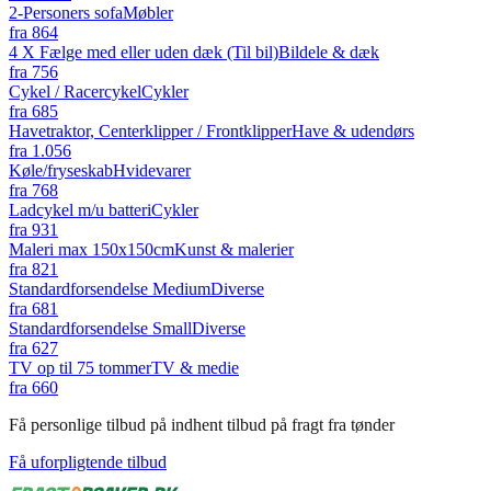
2-Personers sofa
Møbler
fra
864
4 X Fælge med eller uden dæk (Til bil)
Bildele & dæk
fra
756
Cykel / Racercykel
Cykler
fra
685
Havetraktor, Centerklipper / Frontklipper
Have & udendørs
fra
1.056
Køle/fryseskab
Hvidevarer
fra
768
Ladcykel m/u batteri
Cykler
fra
931
Maleri max 150x150cm
Kunst & malerier
fra
821
Standardforsendelse Medium
Diverse
fra
681
Standardforsendelse Small
Diverse
fra
627
TV op til 75 tommer
TV & medie
fra
660
Få personlige tilbud på indhent tilbud på fragt fra tønder
Få uforpligtende tilbud