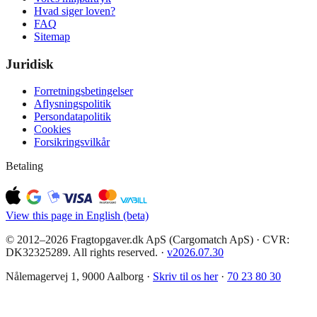
Hvad siger loven?
FAQ
Sitemap
Juridisk
Forretningsbetingelser
Aflysningspolitik
Persondatapolitik
Cookies
Forsikringsvilkår
Betaling
View this page in English (beta)
© 2012–2026 Fragtopgaver.dk ApS (Cargomatch ApS) · CVR:
DK32325289. All rights reserved.
·
v
2026.07.30
Nålemagervej 1, 9000 Aalborg ·
Skriv til os her
·
70 23 80 30