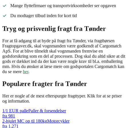
Mange flyttefirmaer og transportvirksomheder ser opgaven
Du modtager tilbud inden for kort tid
Tryg og prisvenlig fragt fra Tønder
For at få adgang til at byde på fragt fra Tønder, via fragtbørsen
Fragtopgaver.dk, skal vognmanden være godkendt af Cargomatch
ApS. For at blive tilmeldt skal vognmanden fremvise en
godsforsikring som en del af processen. Dog skal du altid sikre at dit
gods er dækket ind da der kan være nogle krav til bl.a. emballering
mm. Hvis du ønsker at læse mere om godsportalen Cargomatch kan
du se mere
her
.
Populære fragter fra
Tønder
Her er nogle af de mest efterspurgte fragttyper. Klik for at se priser
og information.
1/1 EUR palle
Paller & forsendelser
fra
981
2-hjulet MC op til 180kg
Motorcykler
fra
1.271