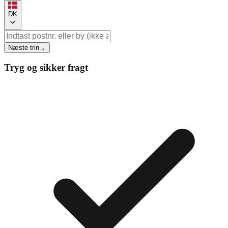
DK
Næste trin
→
Tryg og sikker fragt