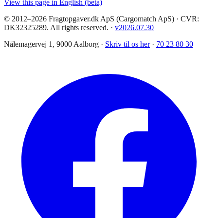
View this page in English (beta)
© 2012–2026 Fragtopgaver.dk ApS (Cargomatch ApS) · CVR:
DK32325289. All rights reserved.
·
v
2026.07.30
Nålemagervej 1, 9000 Aalborg ·
Skriv til os her
·
70 23 80 30