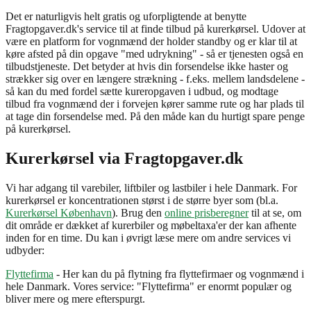
Det er naturligvis helt gratis og uforpligtende at benytte
Fragtopgaver.dk's service til at finde tilbud på kurerkørsel. Udover at
være en platform for vognmænd der holder standby og er klar til at
køre afsted på din opgave "med udrykning" - så er tjenesten også en
tilbudstjeneste. Det betyder at hvis din forsendelse ikke haster og
strækker sig over en længere strækning - f.eks. mellem landsdelene -
så kan du med fordel sætte kureropgaven i udbud, og modtage
tilbud fra vognmænd der i forvejen kører samme rute og har plads til
at tage din forsendelse med. På den måde kan du hurtigt spare penge
på kurerkørsel.
Kurerkørsel via Fragtopgaver.dk
Vi har adgang til varebiler, liftbiler og lastbiler i hele Danmark. For
kurerkørsel er koncentrationen størst i de større byer som (bl.a.
Kurerkørsel København
). Brug den
online prisberegner
til at se, om
dit område er dækket af kurerbiler og møbeltaxa'er der kan afhente
inden for en time. Du kan i øvrigt læse mere om andre services vi
udbyder:
Flyttefirma
- Her kan du på flytning fra flyttefirmaer og vognmænd i
hele Danmark. Vores service: "Flyttefirma" er enormt populær og
bliver mere og mere efterspurgt.