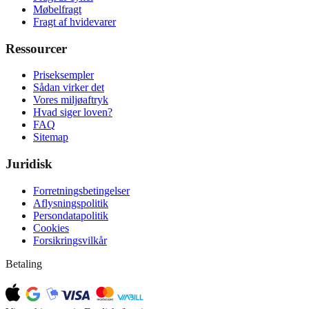
Møbelfragt
Fragt af hvidevarer
Ressourcer
Priseksempler
Sådan virker det
Vores miljøaftryk
Hvad siger loven?
FAQ
Sitemap
Juridisk
Forretningsbetingelser
Aflysningspolitik
Persondatapolitik
Cookies
Forsikringsvilkår
Betaling