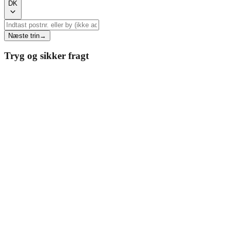
DK
Næste trin
→
Tryg og sikker fragt