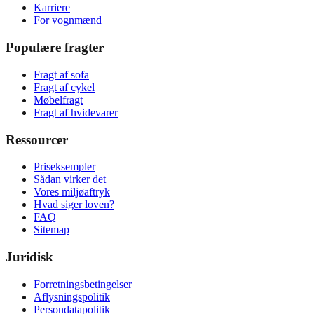
Karriere
For vognmænd
Populære fragter
Fragt af sofa
Fragt af cykel
Møbelfragt
Fragt af hvidevarer
Ressourcer
Priseksempler
Sådan virker det
Vores miljøaftryk
Hvad siger loven?
FAQ
Sitemap
Juridisk
Forretningsbetingelser
Aflysningspolitik
Persondatapolitik