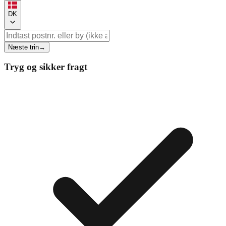
DK
Næste trin
→
Tryg og sikker fragt