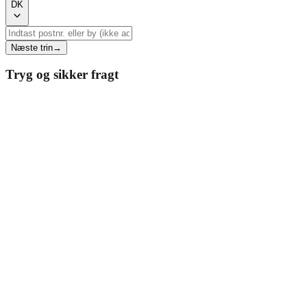
DK
Næste trin
→
Tryg og sikker fragt