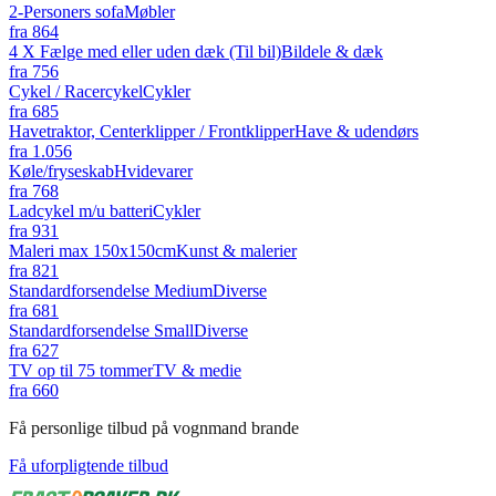
2-Personers sofa
Møbler
fra
864
4 X Fælge med eller uden dæk (Til bil)
Bildele & dæk
fra
756
Cykel / Racercykel
Cykler
fra
685
Havetraktor, Centerklipper / Frontklipper
Have & udendørs
fra
1.056
Køle/fryseskab
Hvidevarer
fra
768
Ladcykel m/u batteri
Cykler
fra
931
Maleri max 150x150cm
Kunst & malerier
fra
821
Standardforsendelse Medium
Diverse
fra
681
Standardforsendelse Small
Diverse
fra
627
TV op til 75 tommer
TV & medie
fra
660
Få personlige tilbud på vognmand brande
Få uforpligtende tilbud