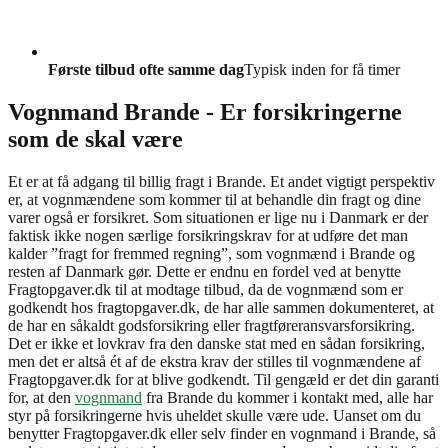
Første tilbud ofte samme dag
Typisk inden for få timer
Vognmand Brande - Er forsikringerne
som de skal være
Et er at få adgang til billig fragt i Brande. Et andet vigtigt perspektiv
er, at vognmændene som kommer til at behandle din fragt og dine
varer også er forsikret. Som situationen er lige nu i Danmark er der
faktisk ikke nogen særlige forsikringskrav for at udføre det man
kalder ”fragt for fremmed regning”, som vognmænd i Brande og
resten af Danmark gør. Dette er endnu en fordel ved at benytte
Fragtopgaver.dk til at modtage tilbud, da de vognmænd som er
godkendt hos fragtopgaver.dk, de har alle sammen dokumenteret, at
de har en såkaldt godsforsikring eller fragtføreransvarsforsikring.
Det er ikke et lovkrav fra den danske stat med en sådan forsikring,
men det er altså ét af de ekstra krav der stilles til vognmændene af
Fragtopgaver.dk for at blive godkendt. Til gengæld er det din garanti
for, at den
vognmand
fra Brande du kommer i kontakt med, alle har
styr på forsikringerne hvis uheldet skulle være ude. Uanset om du
benytter Fragtopgaver.dk eller selv finder en vognmand i Brande, så