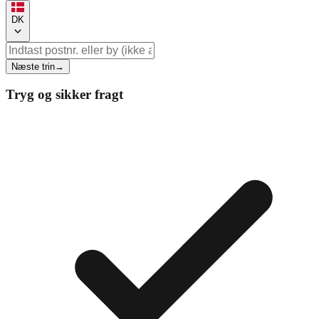
DK
Næste trin
→
Tryg og sikker fragt