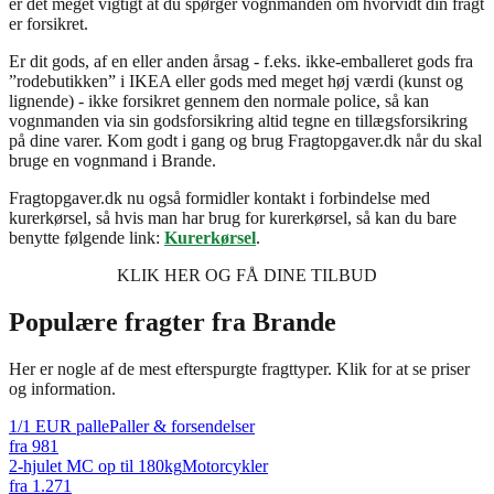
er det meget vigtigt at du spørger vognmanden om hvorvidt din fragt
er forsikret.
Er dit gods, af en eller anden årsag - f.eks. ikke-emballeret gods fra
”rodebutikken” i IKEA eller gods med meget høj værdi (kunst og
lignende) - ikke forsikret gennem den normale police, så kan
vognmanden via sin godsforsikring altid tegne en tillægsforsikring
på dine varer. Kom godt i gang og brug Fragtopgaver.dk når du skal
bruge en vognmand i Brande.
Fragtopgaver.dk nu også formidler kontakt i forbindelse med
kurerkørsel, så hvis man har brug for kurerkørsel, så kan du bare
benytte følgende link:
Kurerkørsel
.
KLIK HER OG FÅ DINE TILBUD
Populære fragter fra
Brande
Her er nogle af de mest efterspurgte fragttyper. Klik for at se priser
og information.
1/1 EUR palle
Paller & forsendelser
fra
981
2-hjulet MC op til 180kg
Motorcykler
fra
1.271