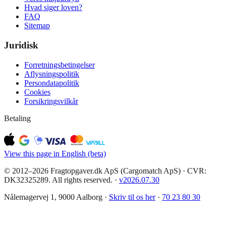
Hvad siger loven?
FAQ
Sitemap
Juridisk
Forretningsbetingelser
Aflysningspolitik
Persondatapolitik
Cookies
Forsikringsvilkår
Betaling
View this page in English (beta)
© 2012–2026 Fragtopgaver.dk ApS (Cargomatch ApS) · CVR:
DK32325289. All rights reserved.
·
v
2026.07.30
Nålemagervej 1, 9000 Aalborg ·
Skriv til os her
·
70 23 80 30