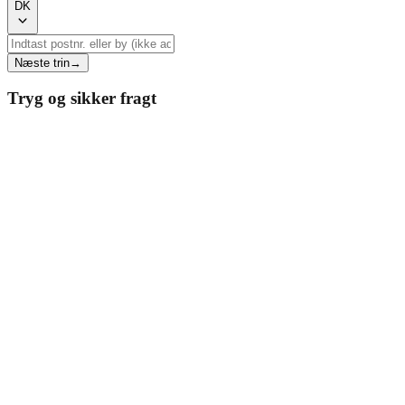
DK
Næste trin
→
Tryg og sikker fragt