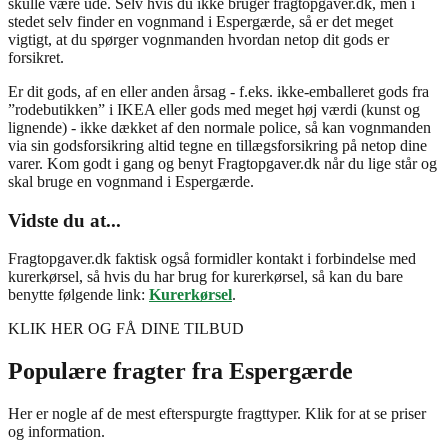
skulle være ude. Selv hvis du ikke bruger fragtopgaver.dk, men i
stedet selv finder en vognmand i Espergærde, så er det meget
vigtigt, at du spørger vognmanden hvordan netop dit gods er
forsikret.
Er dit gods, af en eller anden årsag - f.eks. ikke-emballeret gods fra
”rodebutikken” i IKEA eller gods med meget høj værdi (kunst og
lignende) - ikke dækket af den normale police, så kan vognmanden
via sin godsforsikring altid tegne en tillægsforsikring på netop dine
varer. Kom godt i gang og benyt Fragtopgaver.dk når du lige står og
skal bruge en vognmand i Espergærde.
Vidste du at...
Fragtopgaver.dk faktisk også formidler kontakt i forbindelse med
kurerkørsel, så hvis du har brug for kurerkørsel, så kan du bare
benytte følgende link:
Kurerkørsel
.
KLIK HER OG FÅ DINE TILBUD
Populære fragter fra
Espergærde
Her er nogle af de mest efterspurgte fragttyper. Klik for at se priser
og information.