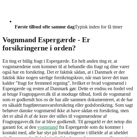
Første tilbud ofte samme dag
Typisk inden for få timer
Vognmand Espergærde - Er
forsikringerne i orden?
En ting er billig fragt i Espergærde. En helt anden ting er, at
vognmændene som kommer til at behandle din fragt og dine varer
også har en forsikring. Det er faktisk sådan, at i Danmark er der
faktisk ikke nogen særlige forsikringskrav, når man laver det man
kalder ”fragt for fremmed regning”, hvilket er hvad vognmænd i
Espergærde og resten af Danmark gør. Dette er endnu en fordel ved
at bruge Fragtopgaver.dk til at modtage tilbud, fordi de vognmænd
som er godkendt hos os de har alle sammen dokumenteret, at de har
en såkaldt fragtføreransvarsforsikring eller godsforsikring. Som sagt
behøver danske vognmænd ikke at have sådan en forsikring, men
det er altså ét af de krav der stilles til vognmændene af
Fragtopgaver.dk for at blive godkendt. Til gengæld er det netop din
garanti for, at den
vognmand
fra Espergærde som du kommer i
kontakt med, alle har styr på forsikringerne i tilfælde af at uheldet