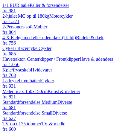
1/1 EUR palle
Paller & forsendelser
fra
981
2-hjulet MC op til 180kg
Motorcykler
fra
1.271
2-Personers sofa
Møbler
fra
864
4 X Fælge med eller uden dæk (Til bil)
Bildele & dæk
fra
756
Cykel / Racercykel
Cykler
fra
685
Havetraktor, Centerklipper / Frontklipper
Have & udendørs
fra
1.056
Køle/fryseskab
Hvidevarer
fra
768
Ladcykel m/u batteri
Cykler
fra
931
Maleri max 150x150cm
Kunst & malerier
fra
821
Standardforsendelse Medium
Diverse
fra
681
Standardforsendelse Small
Diverse
fra
627
TV op til 75 tommer
TV & medie
fra
660