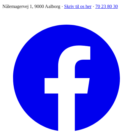
Nålemagervej 1, 9000 Aalborg ·
Skriv til os her
·
70 23 80 30