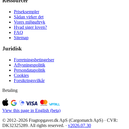
Ressourcer
Priseksempler
Sådan virker det
Vores miljøaftryk
Hvad siger loven?
FAQ
Sitemap
Juridisk
Forretningsbetingelser
Aflysningspolitik
Persondatapolitik
Cookies
Forsikringsvilkår
Betaling
View this page in English (beta)
© 2012–2026 Fragtopgaver.dk ApS (Cargomatch ApS) · CVR:
DK32325289. All rights reserved.
·
v
2026.07.30