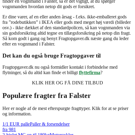
finder en vognmand i Falster, så er det vigtigt, at du spørger
vognmanden hvordan netop dit gods er forsikret.
Er dine varer, af en eller anden årsag - f.eks. ikke-emballeret gods
fra ”rodebutikken” i IKEA eller gods med meget høj værdi (billeder
osv.) - ikke dækket af den standardpolicen, så kan vognmanden via
sin godsforsikring altid tegne en tillægsforsikring på netop din fragt.
Så kom godt i gang og benyt Fragtopgaver.dk næste gang du leder
efter en vognmand i Falster.
Det kan du også bruge Fragtopgaver til
Fragtopgaver.dk nu også formidler kontakt i forbindelse med
flytninger, så du altid kan finde et billigt
flyttefirma
?
KLIK HER OG FÅ DINE TILBUD
Populære fragter fra
Falster
Her er nogle af de mest efterspurgte fragttyper. Klik for at se priser
og information.
1/1 EUR palle
Paller & forsendelser
fra
981
2-hjulet MC op til 180kg
Motorcykler