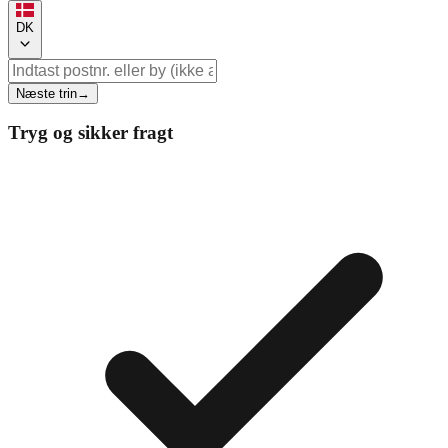
DK
Næste trin
→
Tryg og sikker fragt