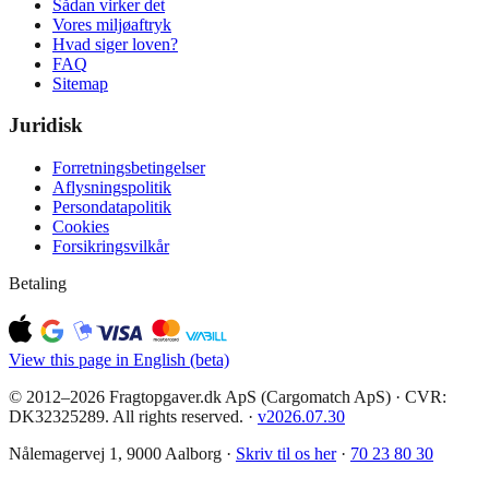
Sådan virker det
Vores miljøaftryk
Hvad siger loven?
FAQ
Sitemap
Juridisk
Forretningsbetingelser
Aflysningspolitik
Persondatapolitik
Cookies
Forsikringsvilkår
Betaling
View this page in English (beta)
© 2012–2026 Fragtopgaver.dk ApS (Cargomatch ApS) · CVR:
DK32325289. All rights reserved.
·
v
2026.07.30
Nålemagervej 1, 9000 Aalborg ·
Skriv til os her
·
70 23 80 30