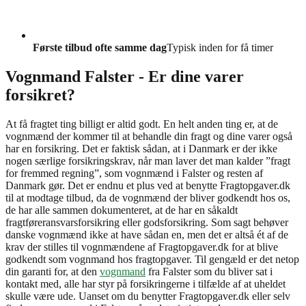
Første tilbud ofte samme dag
Typisk inden for få timer
Vognmand Falster - Er dine varer
forsikret?
At få fragtet ting billigt er altid godt. En helt anden ting er, at de
vognmænd der kommer til at behandle din fragt og dine varer også
har en forsikring. Det er faktisk sådan, at i Danmark er der ikke
nogen særlige forsikringskrav, når man laver det man kalder ”fragt
for fremmed regning”, som vognmænd i Falster og resten af
Danmark gør. Det er endnu et plus ved at benytte Fragtopgaver.dk
til at modtage tilbud, da de vognmænd der bliver godkendt hos os,
de har alle sammen dokumenteret, at de har en såkaldt
fragtføreransvarsforsikring eller godsforsikring. Som sagt behøver
danske vognmænd ikke at have sådan en, men det er altså ét af de
krav der stilles til vognmændene af Fragtopgaver.dk for at blive
godkendt som vognmand hos fragtopgaver. Til gengæld er det netop
din garanti for, at den
vognmand
fra Falster som du bliver sat i
kontakt med, alle har styr på forsikringerne i tilfælde af at uheldet
skulle være ude. Uanset om du benytter Fragtopgaver.dk eller selv