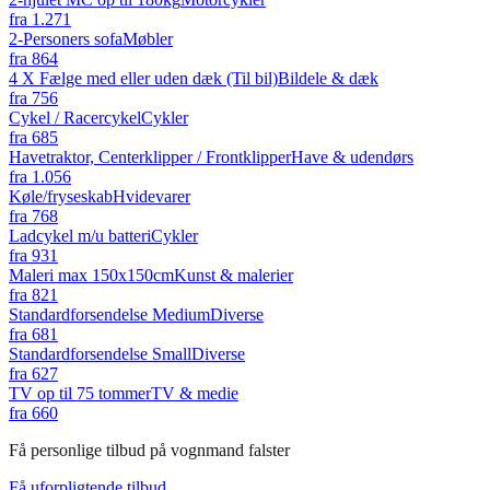
fra
1.271
2-Personers sofa
Møbler
fra
864
4 X Fælge med eller uden dæk (Til bil)
Bildele & dæk
fra
756
Cykel / Racercykel
Cykler
fra
685
Havetraktor, Centerklipper / Frontklipper
Have & udendørs
fra
1.056
Køle/fryseskab
Hvidevarer
fra
768
Ladcykel m/u batteri
Cykler
fra
931
Maleri max 150x150cm
Kunst & malerier
fra
821
Standardforsendelse Medium
Diverse
fra
681
Standardforsendelse Small
Diverse
fra
627
TV op til 75 tommer
TV & medie
fra
660
Få personlige tilbud på vognmand falster
Få uforpligtende tilbud