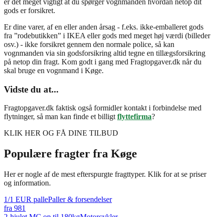
er det meget vigtigt at du spørger vognmanden hvordan netop dit
gods er forsikret.
Er dine varer, af en eller anden årsag - f.eks. ikke-emballeret gods
fra ”rodebutikken” i IKEA eller gods med meget høj værdi (billeder
osv.) - ikke forsikret gennem den normale police, så kan
vognmanden via sin godsforsikring altid tegne en tillægsforsikring
på netop din fragt. Kom godt i gang med Fragtopgaver.dk når du
skal bruge en vognmand i Køge.
Vidste du at...
Fragtopgaver.dk faktisk også formidler kontakt i forbindelse med
flytninger, så man kan finde et billigt
flyttefirma
?
KLIK HER OG FÅ DINE TILBUD
Populære fragter fra
Køge
Her er nogle af de mest efterspurgte fragttyper. Klik for at se priser
og information.
1/1 EUR palle
Paller & forsendelser
fra
981
2-hjulet MC op til 180kg
Motorcykler