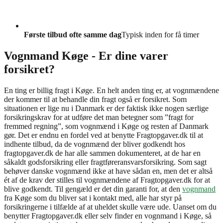
Første tilbud ofte samme dag
Typisk inden for få timer
Vognmand Køge - Er dine varer
forsikret?
En ting er billig fragt i Køge. En helt anden ting er, at vognmændene
der kommer til at behandle din fragt også er forsikret. Som
situationen er lige nu i Danmark er der faktisk ikke nogen særlige
forsikringskrav for at udføre det man betegner som ”fragt for
fremmed regning”, som vognmænd i Køge og resten af Danmark
gør. Det er endnu en fordel ved at benytte Fragtopgaver.dk til at
indhente tilbud, da de vognmænd der bliver godkendt hos
fragtopgaver.dk de har alle sammen dokumenteret, at de har en
såkaldt godsforsikring eller fragtføreransvarsforsikring. Som sagt
behøver danske vognmænd ikke at have sådan en, men det er altså
ét af de krav der stilles til vognmændene af Fragtopgaver.dk for at
blive godkendt. Til gengæld er det din garanti for, at den
vognmand
fra Køge som du bliver sat i kontakt med, alle har styr på
forsikringerne i tilfælde af at uheldet skulle være ude. Uanset om du
benytter Fragtopgaver.dk eller selv finder en vognmand i Køge, så