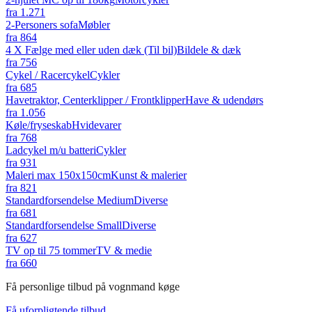
fra
1.271
2-Personers sofa
Møbler
fra
864
4 X Fælge med eller uden dæk (Til bil)
Bildele & dæk
fra
756
Cykel / Racercykel
Cykler
fra
685
Havetraktor, Centerklipper / Frontklipper
Have & udendørs
fra
1.056
Køle/fryseskab
Hvidevarer
fra
768
Ladcykel m/u batteri
Cykler
fra
931
Maleri max 150x150cm
Kunst & malerier
fra
821
Standardforsendelse Medium
Diverse
fra
681
Standardforsendelse Small
Diverse
fra
627
TV op til 75 tommer
TV & medie
fra
660
Få personlige tilbud på vognmand køge
Få uforpligtende tilbud