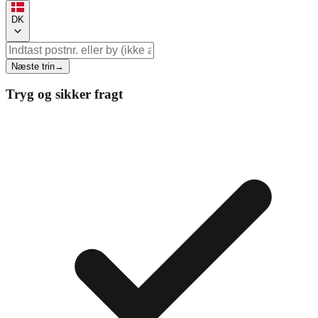
DK
Næste trin
→
Tryg og sikker fragt