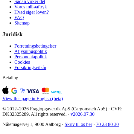
Sådan virker det
Vores miljøaftryk
Hvad siger loven?
FAQ
Sitemap
Juridisk
Forretningsbetingelser
Aflysningspolitik
Persondatapolitik
Cookies
Forsikringsvilkår
Betaling
View this page in English (beta)
© 2012–2026 Fragtopgaver.dk ApS (Cargomatch ApS) · CVR:
DK32325289. All rights reserved.
·
v
2026.07.30
Nålemagervej 1, 9000 Aalborg ·
Skriv til os her
·
70 23 80 30