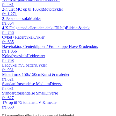
fra
981
2-hjulet MC op til 180kg
Motorcykler
fra
1.271
2-Personers sofa
Møbler
fra
864
4 X Fælge med eller uden dæk (Til bil)
Bildele & dæk
fra
756
Cykel / Racercykel
Cykler
fra
685
Havetraktor, Centerklipper / Frontklipper
Have & udendørs
fra
1.056
Køle/fryseskab
Hvidevarer
fra
768
Ladcykel m/u batteri
Cykler
fra
931
Maleri max 150x150cm
Kunst & malerier
fra
821
Standardforsendelse Medium
Diverse
fra
681
Standardforsendelse Small
Diverse
fra
627
TV op til 75 tommer
TV & medie
fra
660
Få personlige tilbud på vognmand kokkedal