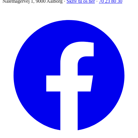
Nålemagervej 1, 9000 Aalborg ·
Skriv til os her
·
70 23 80 30