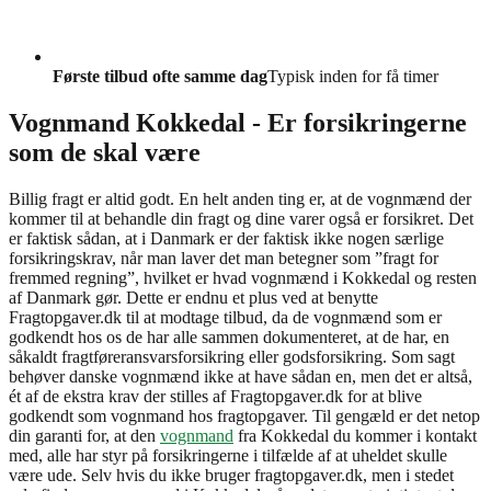
Første tilbud ofte samme dag
Typisk inden for få timer
Vognmand Kokkedal - Er forsikringerne
som de skal være
Billig fragt er altid godt. En helt anden ting er, at de vognmænd der
kommer til at behandle din fragt og dine varer også er forsikret. Det
er faktisk sådan, at i Danmark er der faktisk ikke nogen særlige
forsikringskrav, når man laver det man betegner som ”fragt for
fremmed regning”, hvilket er hvad vognmænd i Kokkedal og resten
af Danmark gør. Dette er endnu et plus ved at benytte
Fragtopgaver.dk til at modtage tilbud, da de vognmænd som er
godkendt hos os de har alle sammen dokumenteret, at de har, en
såkaldt fragtføreransvarsforsikring eller godsforsikring. Som sagt
behøver danske vognmænd ikke at have sådan en, men det er altså,
ét af de ekstra krav der stilles af Fragtopgaver.dk for at blive
godkendt som vognmand hos fragtopgaver. Til gengæld er det netop
din garanti for, at den
vognmand
fra Kokkedal du kommer i kontakt
med, alle har styr på forsikringerne i tilfælde af at uheldet skulle
være ude. Selv hvis du ikke bruger fragtopgaver.dk, men i stedet