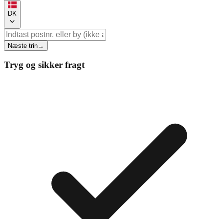
DK
Næste trin
→
Tryg og sikker fragt