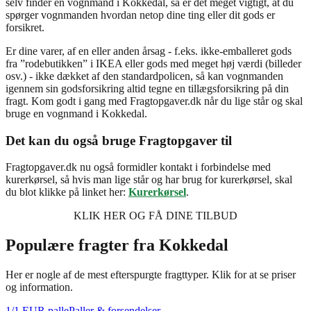
selv finder en vognmand i Kokkedal, så er det meget vigtigt, at du
spørger vognmanden hvordan netop dine ting eller dit gods er
forsikret.
Er dine varer, af en eller anden årsag - f.eks. ikke-emballeret gods
fra ”rodebutikken” i IKEA eller gods med meget høj værdi (billeder
osv.) - ikke dækket af den standardpolicen, så kan vognmanden
igennem sin godsforsikring altid tegne en tillægsforsikring på din
fragt. Kom godt i gang med Fragtopgaver.dk når du lige står og skal
bruge en vognmand i Kokkedal.
Det kan du også bruge Fragtopgaver til
Fragtopgaver.dk nu også formidler kontakt i forbindelse med
kurerkørsel, så hvis man lige står og har brug for kurerkørsel, skal
du blot klikke på linket her:
Kurerkørsel
.
KLIK HER OG FÅ DINE TILBUD
Populære fragter fra
Kokkedal
Her er nogle af de mest efterspurgte fragttyper. Klik for at se priser
og information.
1/1 EUR palle
Paller & forsendelser