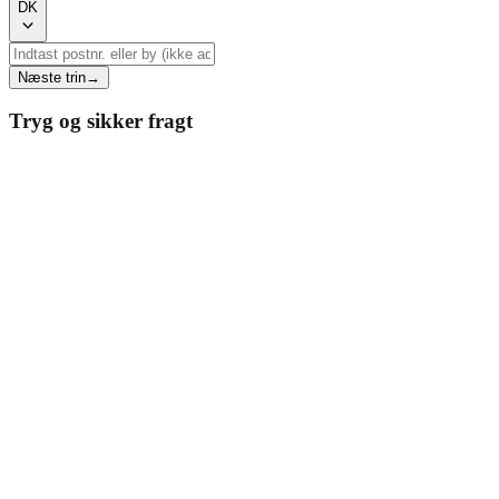
DK
Næste trin
→
Tryg og sikker fragt