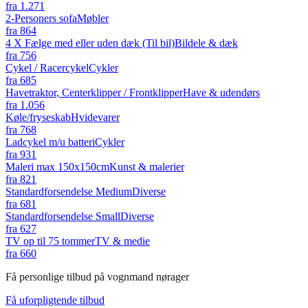
fra
1.271
2-Personers sofa
Møbler
fra
864
4 X Fælge med eller uden dæk (Til bil)
Bildele & dæk
fra
756
Cykel / Racercykel
Cykler
fra
685
Havetraktor, Centerklipper / Frontklipper
Have & udendørs
fra
1.056
Køle/fryseskab
Hvidevarer
fra
768
Ladcykel m/u batteri
Cykler
fra
931
Maleri max 150x150cm
Kunst & malerier
fra
821
Standardforsendelse Medium
Diverse
fra
681
Standardforsendelse Small
Diverse
fra
627
TV op til 75 tommer
TV & medie
fra
660
Få personlige tilbud på vognmand nørager
Få uforpligtende tilbud