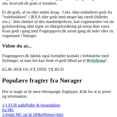
om, hvorvidt dit gods er forsikret.
Er dit gods, af en eller anden årsag - f.eks. ikke-emballeret gods fra
”rodebutikken” i IKEA eller gods med meget høj værdi (billeder
osv.) - ikke dækket af den standardpolicen, kan vognmanden via sin
godsforsikring altid tegne en tillægsforsikring på netop dine varer.
Kom godt i gang med Fragtopgaver.dk næste gang du leder efter en
vognmand i Nørager.
Vidste du at...
Fragtopgaver.dk faktisk også formidler kontakt i forbindelse med
flytninger, så man her kan finde et godt tilbud på et
flyttefirma
?
KLIK HER OG FÅ DINE TILBUD
Populære fragter fra
Nørager
Her er nogle af de mest efterspurgte fragttyper. Klik for at se priser
og information.
1/1 EUR palle
Paller & forsendelser
fra
981
2-hjulet MC op til 180kg
Motorcykler