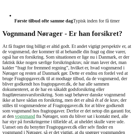
Første tilbud ofte samme dag
Typisk inden for få timer
Vognmand Nørager - Er han forsikret?
At få fragtet ting billigt er altid godt. Et andet vigtigt perspektiv er, at
de vognmænd, der kommer til at behandle din fragt og dine varer,
også har en forsikring. Som situationen er lige nu i Danmark, er der
faktisk ikke nogen særlige forsikringskrav, når man laver det, man
kalder ”fragt for fremmed regning”, hvilket er, hvad vognmænd i
Nørager og resten af Danmark gør. Dette er endnu en fordel ved at
bruge Fragtopgaver.dk til at modtage tilbud, da de vognmænd, der
bliver godkendt hos fragtopgaver.dk, de har alle sammen
dokumenteret, at de har en såkaldt godsforsikring eller
fragtføreransvarsforsikring. Som sagt behøver danske vognmænd
ikke at have sådan en forsikring, men det er altså ét af de krav, der
stilles til vognmændene af Fragtopgaver.dk for at blive godkendt
som vognmand hos fragtopgaver. Derfor er det netop din garanti for,
at den
vognmand
fra Nørager, som du bliver sat i kontakt med, alle
har styr på forsikringerne i tilfælde af, at uheldet skulle være ude.
Uanset om du benytter Fragtopgaver.dk eller selv finder en
vognmand i Nørager, så er det vigtigt, at du spørger vognmanden