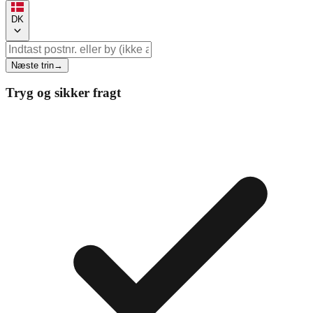
DK
Næste trin
→
Tryg og sikker fragt