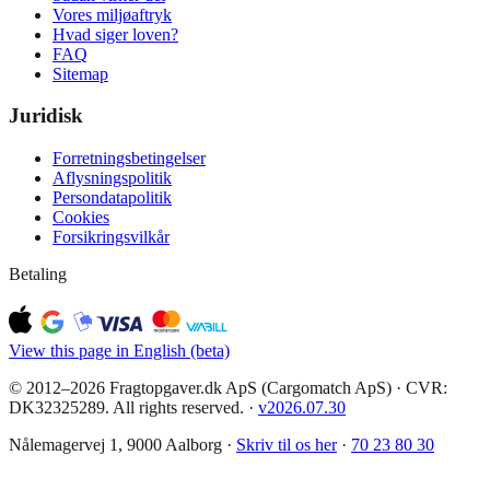
Vores miljøaftryk
Hvad siger loven?
FAQ
Sitemap
Juridisk
Forretningsbetingelser
Aflysningspolitik
Persondatapolitik
Cookies
Forsikringsvilkår
Betaling
View this page in English (beta)
© 2012–2026 Fragtopgaver.dk ApS (Cargomatch ApS) · CVR:
DK32325289. All rights reserved.
·
v
2026.07.30
Nålemagervej 1, 9000 Aalborg ·
Skriv til os her
·
70 23 80 30