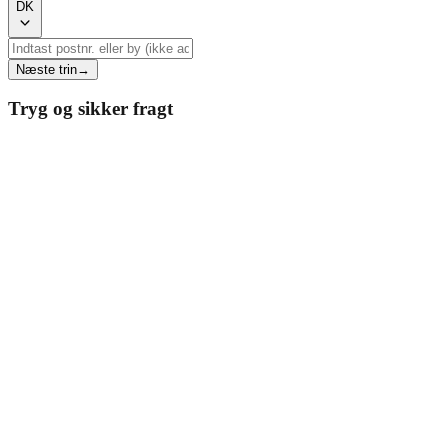
DK
Næste trin
→
Tryg og sikker fragt