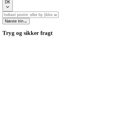
DK
Næste trin
→
Tryg og sikker fragt