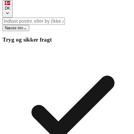
DK
Næste trin
→
Tryg og sikker fragt