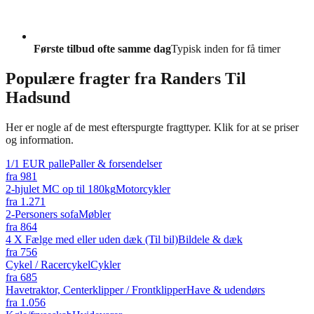
Første tilbud ofte samme dag
Typisk inden for få timer
Populære fragter fra
Randers Til
Hadsund
Her er nogle af de mest efterspurgte fragttyper. Klik for at se priser
og information.
1/1 EUR palle
Paller & forsendelser
fra
981
2-hjulet MC op til 180kg
Motorcykler
fra
1.271
2-Personers sofa
Møbler
fra
864
4 X Fælge med eller uden dæk (Til bil)
Bildele & dæk
fra
756
Cykel / Racercykel
Cykler
fra
685
Havetraktor, Centerklipper / Frontklipper
Have & udendørs
fra
1.056