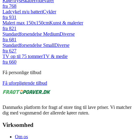
Køle/fryseskab
Hvidevarer
fra
768
Ladcykel m/u batteri
Cykler
fra
931
Maleri max 150x150cm
Kunst & malerier
fra
821
Standardforsendelse Medium
Diverse
fra
681
Standardforsendelse Small
Diverse
fra
627
TV op til 75 tommer
TV & medie
fra
660
Få personlige tilbud
Få uforpligtende tilbud
Danmarks platform for fragt af store ting til lave priser. Vi matcher
dig med vognmænd der allerede kører ruten.
Virksomhed
Om os