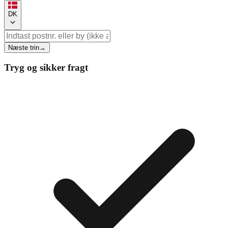
DK
Næste trin
→
Tryg og sikker fragt