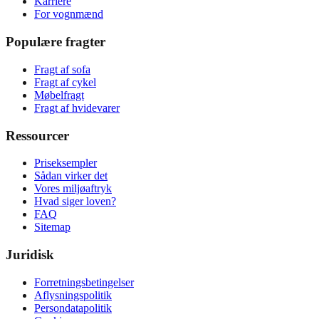
Karriere
For vognmænd
Populære fragter
Fragt af sofa
Fragt af cykel
Møbelfragt
Fragt af hvidevarer
Ressourcer
Priseksempler
Sådan virker det
Vores miljøaftryk
Hvad siger loven?
FAQ
Sitemap
Juridisk
Forretningsbetingelser
Aflysningspolitik
Persondatapolitik