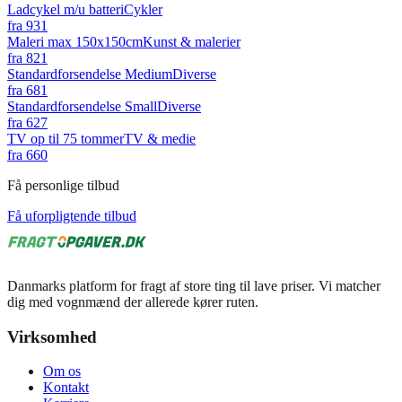
Ladcykel m/u batteri
Cykler
fra
931
Maleri max 150x150cm
Kunst & malerier
fra
821
Standardforsendelse Medium
Diverse
fra
681
Standardforsendelse Small
Diverse
fra
627
TV op til 75 tommer
TV & medie
fra
660
Få personlige tilbud
Få uforpligtende tilbud
Danmarks platform for fragt af store ting til lave priser. Vi matcher
dig med vognmænd der allerede kører ruten.
Virksomhed
Om os
Kontakt