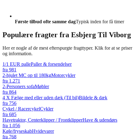
Første tilbud ofte samme dag
Typisk inden for få timer
Populære fragter fra
Esbjerg Til Viborg
Her er nogle af de mest efterspurgte fragttyper. Klik for at se priser
og information.
1/1 EUR palle
Paller & forsendelser
fra
981
2-hjulet MC op til 180kg
Motorcykler
fra
1.271
2-Personers sofa
Møbler
fra
864
4 X Fælge med eller uden dæk (Til bil)
Bildele & dæk
fra
756
Cykel / Racercykel
Cykler
fra
685
Havetraktor, Centerklipper / Frontklipper
Have & udendørs
fra
1.056
Køle/fryseskab
Hvidevarer
fra
768