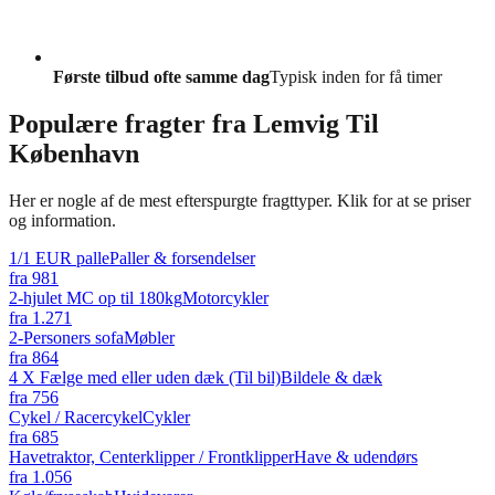
Første tilbud ofte samme dag
Typisk inden for få timer
Populære fragter fra
Lemvig Til
København
Her er nogle af de mest efterspurgte fragttyper. Klik for at se priser
og information.
1/1 EUR palle
Paller & forsendelser
fra
981
2-hjulet MC op til 180kg
Motorcykler
fra
1.271
2-Personers sofa
Møbler
fra
864
4 X Fælge med eller uden dæk (Til bil)
Bildele & dæk
fra
756
Cykel / Racercykel
Cykler
fra
685
Havetraktor, Centerklipper / Frontklipper
Have & udendørs
fra
1.056