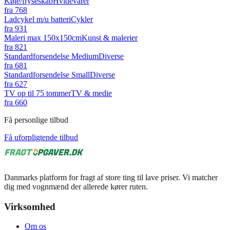
Køle/fryseskab
Hvidevarer
fra
768
Ladcykel m/u batteri
Cykler
fra
931
Maleri max 150x150cm
Kunst & malerier
fra
821
Standardforsendelse Medium
Diverse
fra
681
Standardforsendelse Small
Diverse
fra
627
TV op til 75 tommer
TV & medie
fra
660
Få personlige tilbud
Få uforpligtende tilbud
Danmarks platform for fragt af store ting til lave priser. Vi matcher
dig med vognmænd der allerede kører ruten.
Virksomhed
Om os