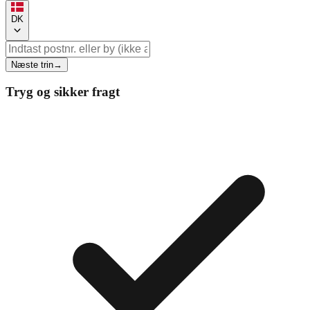
DK
Næste trin
→
Tryg og sikker fragt